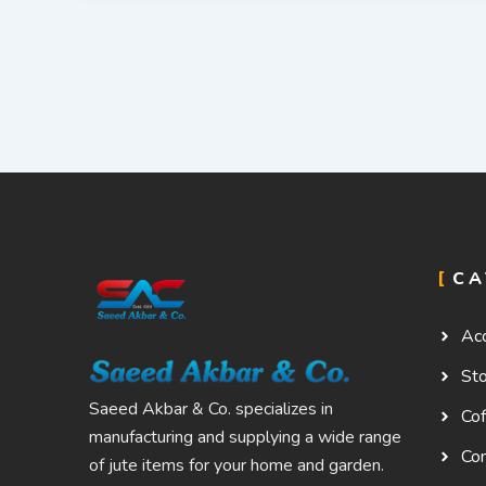
CA
Ac
St
Saeed Akbar & Co. specializes in
Cof
manufacturing and supplying a wide range
Co
of jute items for your home and garden.