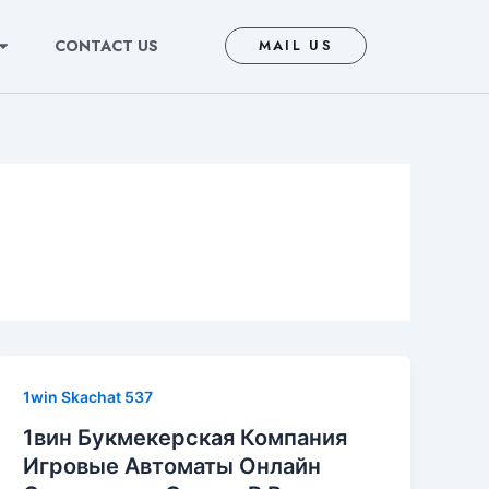
CONTACT US
MAIL US
1win Skachat 537
1вин Букмекерская Компания
Игровые Автоматы Онлайн