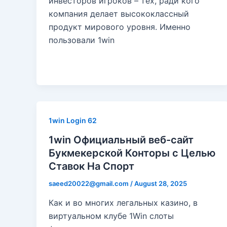
инвесторов игроков – тех, ради кого
компания делает высококлассный
продукт мирового уровня. Именно
пользовали 1win
1win Login 62
1win Официальный веб-сайт
Букмекерской Конторы с Целью
Ставок На Спорт
saeed20022@gmail.com
/
August 28, 2025
Как и во многих легальных казино, в
виртуальном клубе 1Win слоты