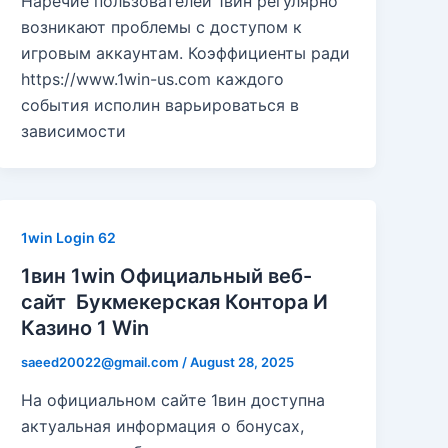
Наречие пользователей 1вин регулярно
возникают проблемы с доступом к
игровым аккаунтам. Коэффициенты ради
https://www.1win-us.com каждого
события исполин варьироваться в
зависимости
1win Login 62
1вин 1win Официальный веб-
сайт ️ Букмекерская Контора И
Казино 1 Win
saeed20022@gmail.com
/
August 28, 2025
На официальном сайте 1вин доступна
актуальная информация о бонусах,