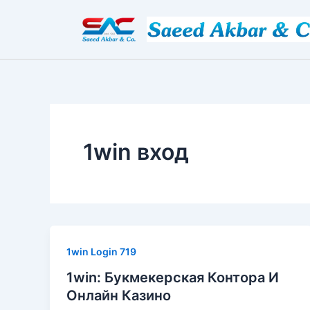
Skip
Post
to
pagination
content
1win вход
1win Login 719
1win: Букмекерская Контора И
Онлайн Казино