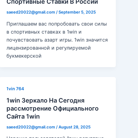
Спортивные Ставки В России
saeed20022@gmail.com
/
September 5, 2025
Приглашаем вас попробовать свои силы
в спортивных ставках в 1win и
почувствовать азарт игры. 1win значится
лицензированной и регулируемой
букмекерской
1vin 764
1win Зеркало На Сегодня
рассмотрение Официального
Сайта 1win
saeed20022@gmail.com
/
August 28, 2025