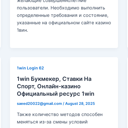
желающие совершеннолетние
пользователи. Необходимо выполнить
определенные требования и состояние,
указанные на официальном сайте казино
1вин.
1win Login 62
1win Букмекер, Ставки На
Спорт, Онлайн-казино
Официальный ресурс 1win
saeed20022@gmail.com
/
August 28, 2025
Также количество методов способен
меняться из-за смены условий