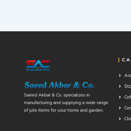
CA
Ac
St
Saeed Akbar & Co. specializes in
Cof
manufacturing and supplying a wide range
Co
of jute items for your home and garden.
Cha