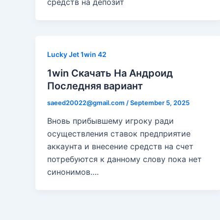
средств на депозит
Lucky Jet 1win 42
1win Скачать На Андроид
Последняя вариант
saeed20022@gmail.com
/
September 5, 2025
Вновь прибывшему игроку ради
осуществления ставок предприятие
аккаунта и внесение средств на счет
потребуются к данному слову пока нет
синонимов….