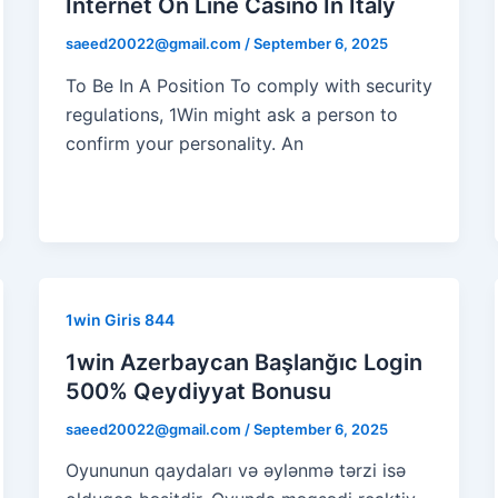
Internet On Line Casino In Italy
saeed20022@gmail.com
/
September 6, 2025
To Be In A Position To comply with security
regulations, 1Win might ask a person to
confirm your personality. An
1win Giris 844
1win Azerbaycan Başlanğıc Login
500% Qeydiyyat Bonusu
saeed20022@gmail.com
/
September 6, 2025
Oyununun qaydaları və əylənmə tərzi isə