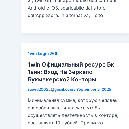
Sì, 1win offre un’app mobile dedicata per
Android e iOS, scaricabile dal sito o
dall’App Store. In alternativa, il sito
1win Login 766
1win Официальный ресурс Бк
1вин: Вход На Зеркало
Букмекерской Конторы
saeed20022@gmail.com
/
September 5, 2025
Минимальная сумма, которую человек
способен внести на счет, чтобы
осуществлять деятельность в конторе,
составляет 10 рублей. Приписка