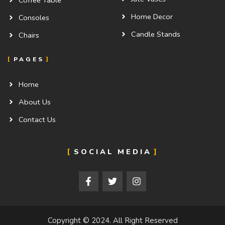
Home Decor
Consoles
Candle Stands
Chairs
PAGES
Home
About Us
Contact Us
SOCIAL MEDIA
F
T
I
a
w
n
c
i
s
e
t
t
b
t
a
o
e
g
Copyright © 2024. All Right Reserved