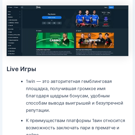
Live Игры
1win — это авторитетная гемблинговая
площадка, получившая громкое имя
благодаря щедрым бонусам, удобным
способам вывода выигрышей и безупречной
репутации.
К преимуществам платформы 1вин относится
возможность заключать пари в прематче и