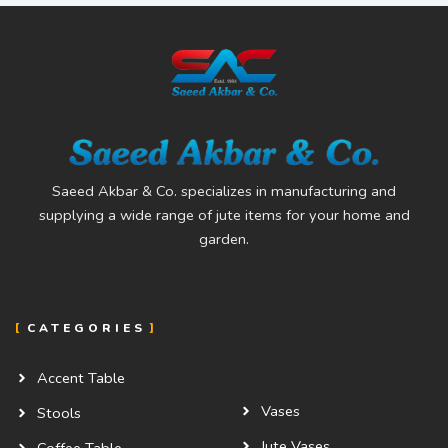
Saeed Akbar & Co. specializes in manufacturing and
supplying a wide range of jute items for your home and
garden.
CATEGORIES
Accent Table
Vases
Stools
Jute Vases
Coffee Table