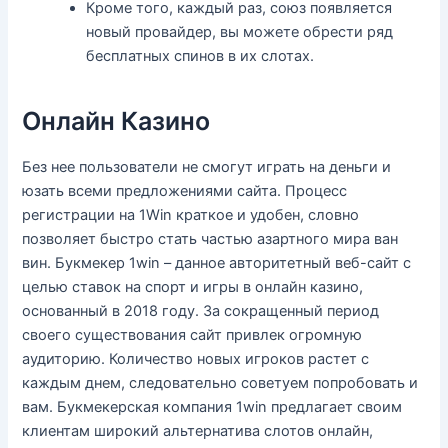
Кроме того, каждый раз, союз появляется
новый провайдер, вы можете обрести ряд
бесплатных спинов в их слотах.
Онлайн Казино
Без нее пользователи не смогут играть на деньги и
юзать всеми предложениями сайта. Процесс
регистрации на 1Win краткое и удобен, словно
позволяет быстро стать частью азартного мира ван
вин. Букмекер 1win – данное авторитетный веб-сайт с
целью ставок на спорт и игры в онлайн казино,
основанный в 2018 году. За сокращенный период
своего существования сайт привлек огромную
аудиторию. Количество новых игроков растет с
каждым днем, следовательно советуем попробовать и
вам. Букмекерская компания 1win предлагает своим
клиентам широкий альтернатива слотов онлайн,