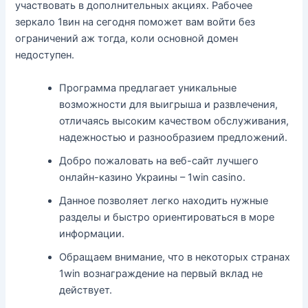
участвовать в дополнительных акциях. Рабочее
зеркало 1вин на сегодня поможет вам войти без
ограничений аж тогда, коли основной домен
недоступен.
Программа предлагает уникальные
возможности для выигрыша и развлечения,
отличаясь высоким качеством обслуживания,
надежностью и разнообразием предложений.
Добро пожаловать на веб-сайт лучшего
онлайн-казино Украины – 1win casino.
Данное позволяет легко находить нужные
разделы и быстро ориентироваться в море
информации.
Обращаем внимание, что в некоторых странах
1win вознаграждение на первый вклад не
действует.