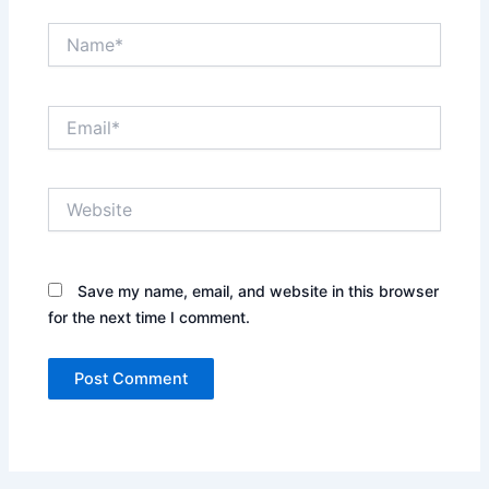
Name*
Email*
Website
Save my name, email, and website in this browser
for the next time I comment.