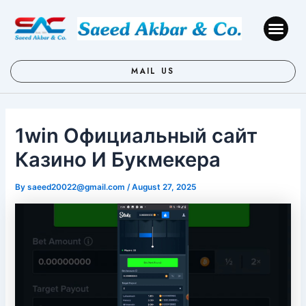
Skip
Post
to
navigation
Me
content
MAIL US
1win Официальный сайт
Казино И Букмекера
By
saeed20022@gmail.com
/
August 27, 2025