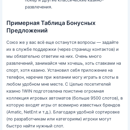
развлечения.
Примерная Таблица Бонусных
Предложений
Союз же у вас всё еще останутся вопросы — задайте
их в службе поддержки (через страницу контактов) и
мы обязательно ответим на них. Очень много
развлечений, занимайся чем хочешь, хоть ставками на
спорт, хотя казино. Установил себя приложение на
телефон, наречие при желании могу играть в слоты в
любом удобном мне месте. С Целью посетителей
казино 1WIN подготовлена поистине огромная
коллекция игровых автоматов (больше 9500 слотов), в
которую входят игры от всемирно известных брендов
(Amatic, NetEnt и т.д.). Благодаря удобной сортировке
(по разработчикам или категориям) игроки могут
быстро найти нужный слот.