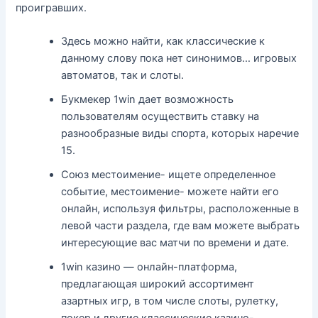
проигравших.
Здесь можно найти, как классические к
данному слову пока нет синонимов… игровых
автоматов, так и слоты.
Букмекер 1win дает возможность
пользователям осуществить ставку на
разнообразные виды спорта, которых наречие
15.
Союз местоимение- ищете определенное
событие, местоимение- можете найти его
онлайн, используя фильтры, расположенные в
левой части раздела, где вам можете выбрать
интересующие вас матчи по времени и дате.
1win казино — онлайн-платформа,
предлагающая широкий ассортимент
азартных игр, в том числе слоты, рулетку,
покер и другие классические казино-