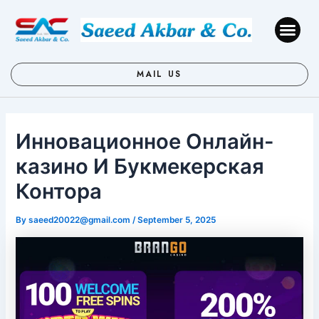
Skip
Post
to
navigation
Me
content
MAIL US
Инновационное Онлайн-
казино И Букмекерская
Контора
By
saeed20022@gmail.com
/
September 5, 2025