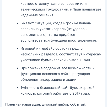
краткое столкнуться с вопросами или
техническими трудностями, и 1вин предлагает
надежные решения.
Бывают ситуации, когда игрок не пелена
правильно указать пароль (не удалось
вспомнить его), тогда придётся
воспользоваться функцией восстановления.
Игровой интерфейс состоит предлог
нескольких разделов, соответствуя интересам
участников букмекерской конторы 1вин.
Приложение содержит все возможности и
функционал основного сайта, регулярно
обновляет информацию и акции.
1win — это безопасный сайт букмекерской
конторы, который работает с 2017 года.
Понятная навигация, широкий выбор событий,