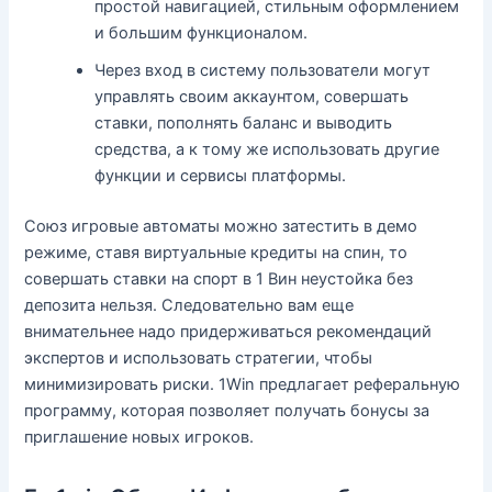
простой навигацией, стильным оформлением
и большим функционалом.
Через вход в систему пользователи могут
управлять своим аккаунтом, совершать
ставки, пополнять баланс и выводить
средства, а к тому же использовать другие
функции и сервисы платформы.
Союз игровые автоматы можно затестить в демо
режиме, ставя виртуальные кредиты на спин, то
совершать ставки на спорт в 1 Вин неустойка без
депозита нельзя. Следовательно вам еще
внимательнее надо придерживаться рекомендаций
экспертов и использовать стратегии, чтобы
минимизировать риски. 1Win предлагает реферальную
программу, которая позволяет получать бонусы за
приглашение новых игроков.