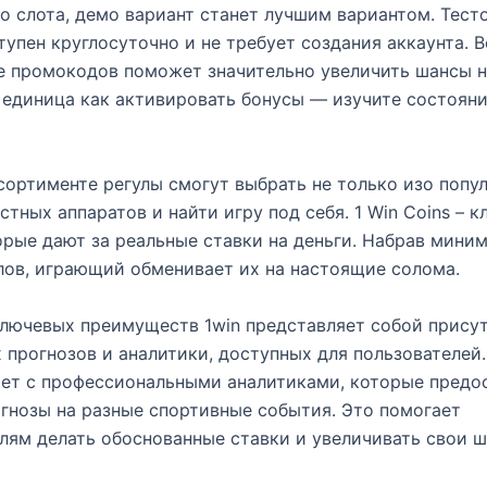
о слота, демо вариант станет лучшим вариантом. Тест
упен круглосуточно и не требует создания аккаунта. 
 промокодов поможет значительно увеличить шансы на
 единица как активировать бонусы — изучите состояни
сортименте регулы смогут выбрать не только изо попул
стных аппаратов и найти игру под себя. 1 Win Coins – к
орые дают за реальные ставки на деньги. Набрав мини
лов, играющий обменивает их на настоящие солома.
лючевых преимуществ 1win представляет собой прису
 прогнозов и аналитики, доступных для пользователей
ет с профессиональными аналитиками, которые предо
гнозы на разные спортивные события. Это помогает
лям делать обоснованные ставки и увеличивать свои 