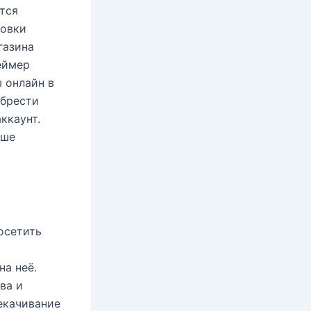
тся
новки
газина
еймер
 онлайн в
обрести
ккаунт.
ыше
осетить
на неё.
ва и
екачивание