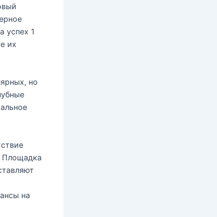
овый
Верное
 успех 1
е их
ярных, но
лубные
мальное
тствие
. Площадка
ставляют
шансы на