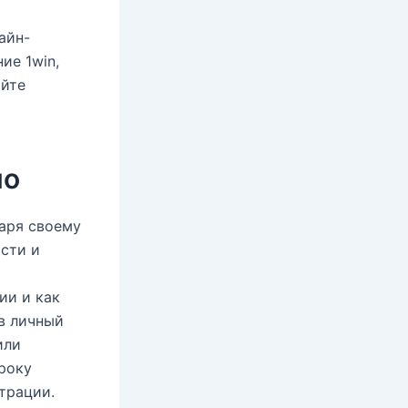
айн-
ие 1win,
айте
но
даря своему
сти и
ии и как
в личный
или
року
трации.