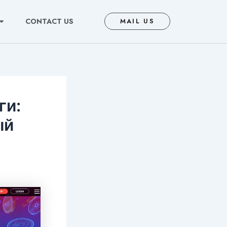
CONTACT US
MAIL US
ги:
ый