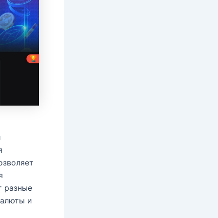
я
и
я
озволяет
я
т разные
валюты и