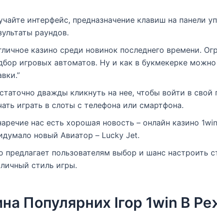
учайте интерфейс, предназначение клавиш на панели уп
зультаты раундов.
тличное казино среди новинок последнего времени. О
дбор игровых автоматов. Ну и как в букмекерке можно
авки.”
статочно дважды кликнуть на нее, чтобы войти в свой
чать играть в слоты с телефона или смартфона.
наречие нас есть хорошая новость – онлайн казино 1wi
идумало новый Авиатор – Lucky Jet.
͏о предлагает пользователям выбор͏ и шанс настр͏оить с
 личный стиль ͏игры.
на Популярних Ігор 1win В Ре