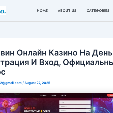
HOME
ABOUT US
CATEGORIES
1вин Онлайн Казино На День
страция И Вход, Официальн
рс
22@gmail.com
/
August 27, 2025