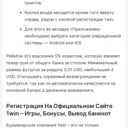
пунктов.
Кнопка входа находится кроме того вверху
справа, рядом с кнопкой регистрации 1win.
Для этого во вкладке «Приложение»
необходимо выбрать категория операционной
системы — Android или iOS.
Рейкбэк это взыскание 5% комиссии, которую взимает
покер-рум от общего банка за столом. Минимальный
размер футшток за раздачу 0,01 USD, наибольший 4
USD. Отыгрывать сорванный вознаграждение не
требуется, так как он автоматически начисляется на
основной баланс в денежном эквиваленте.
Регистрация На Официальном Сайте
1win – Игры, Бонусы, Вывод банкнот
Букмекерская компания 1win – это не только