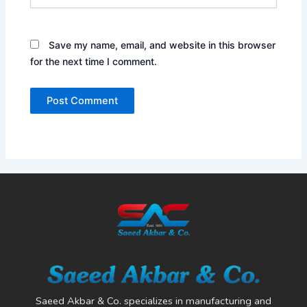
Save my name, email, and website in this browser
for the next time I comment.
Saeed Akbar & Co. specializes in manufacturing and