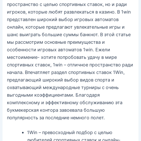
пространство с целью спортивных ставок, но и ради
игроков, которые любят развлекаться в казино. В 1win
представлен широкий выбор игровых автоматов
онлайн, которые предлагают увлекательные игры и
шанс выиграть большие суммы банкнот. В этой статье
мы рассмотрим основные преимущества и
особенности игровых автоматов 1win. Ежели
местоимение- хотите попробовать удачу в мире
спортивных ставок, 1win – отличное пространство ради
начала. Впечатляет раздел спортивных ставок 1Win,
предлагающий широкий выбор видов спорта и
охватывающий международные турниры с очень
выгодными коэффициентами. Благодаря
комплексному и эффективному обслуживанию эта
букмекерская контора завоевала большую
популярность за последние немного полет.
1Win – превосходный подбор с целью
любителей спортивных ставок и онлайн-