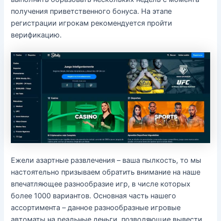
получения приветственного бонуса. На этапе
регистрации игрокам рекомендуется пройти
верификацию.
Ежели азартные развлечения – ваша пылкость, то мы
настоятельно призываем обратить внимание на наше
впечатляющее разнообразие игр, в числе которых
более 1000 вариантов. Основная часть нашего
ассортимента – данное разнообразные игровые
автоматы на реальные деньги, позволяющие вывести