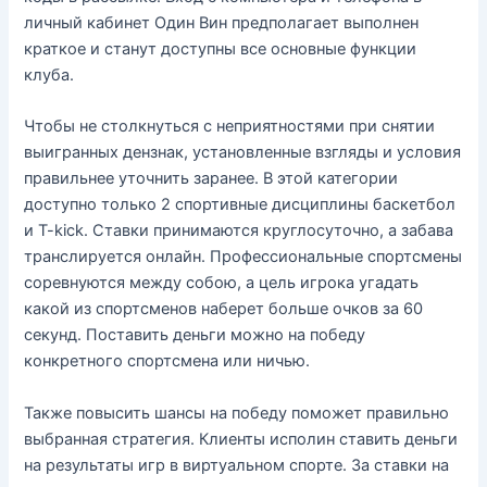
личный кабинет Один Вин предполагает выполнен
краткое и станут доступны все основные функции
клуба.
Чтобы не столкнуться с неприятностями при снятии
выигранных дензнак, установленные взгляды и условия
правильнее уточнить заранее. В этой категории
доступно только 2 спортивные дисциплины баскетбол
и T-kick. Ставки принимаются круглосуточно, а забава
транслируется онлайн. Профессиональные спортсмены
соревнуются между собою, а цель игрока угадать
какой из спортсменов наберет больше очков за 60
секунд. Поставить деньги можно на победу
конкретного спортсмена или ничью.
Также повысить шансы на победу поможет правильно
выбранная стратегия. Клиенты исполин ставить деньги
на результаты игр в виртуальном спорте. За ставки на