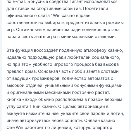
по E-mail. Бонусные средства гигант использоваться
для ставок на спортивные события. Посетители
официального сайта 1Win casino вправе
собственнолично выбирать предпочтительные режимы
игр. Оптимальным вариантом ради новичков портала
пора и честь знать игра с минимальными ставками.
Эта функция воссоздаёт подлинную атмосферу казино,
идеально подходящую ради любителей социального,
но при этом удобного игрового процесса без выхода
предлог дома. Основная часть лобби занята слотами
от ведущих провайдеров. Количество автоматов с
высокой отдачей, уникальными бонусными функциями
и оригинальными механиками постоянно растет.
Кнопка «Вход» обычно расположена в правом верхнем
углу сайта 1 Вин казино. С Целью авторизации в
аккаунте нажмите на нее, укажите свой пароль и логин,
иначе авторизуйтесь через соцсети. Онлайн казино
One Win работает по лицензии, которую оператор