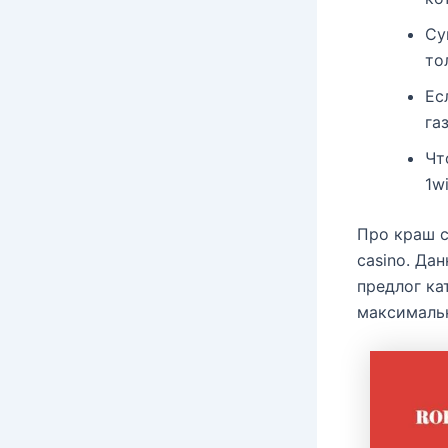
Су
то
Ес
га
Чт
1w
Про краш с
casino. Да
предлог ка
максимальн