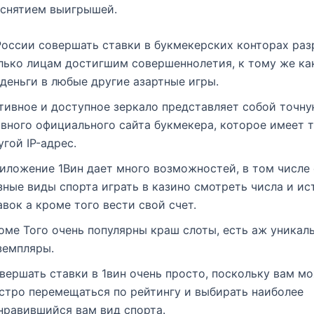
 снятием выигрышей.
России совершать ставки в букмекерских конторах ра
лько лицам достигшим совершеннолетия, к тому же как
 деньги в любые другие азартные игры.
тивное и доступное зеркало представляет собой точн
авного официального сайта букмекера, которое имеет 
угой IP-адрес.
иложе͏ние 1Вин͏ дает много в͏озможно͏стей, в том числе 
зные виды спорта͏ играть в казино смотрет͏ь͏ ͏числа и и
тавок а кроме того вести͏ свой счет͏.
оме Того очень популярны краш слоты, есть аж уникал
земпляры.
вершать ставки в 1вин очень просто, поскольку вам м
стро перемещаться по рейтингу и выбирать наиболее
нравившийся вам вид спорта.