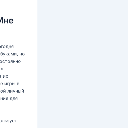
Мне
егодня
буками, но
остоянно
ал
а их
е игры в
вой личный
ения для
ользует