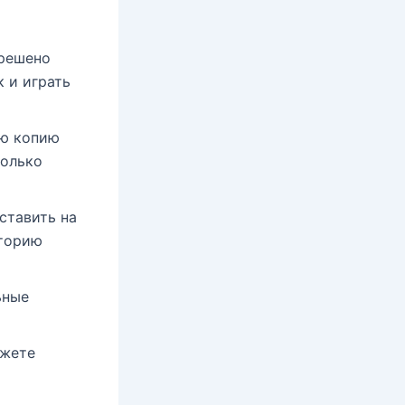
зрешено
 и играть
ую копию
только
ставить ͏на
сторию
ьные
ожете