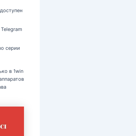
 доступен
 Telegram
зо серии
ко в 1win
аппаратов
ава