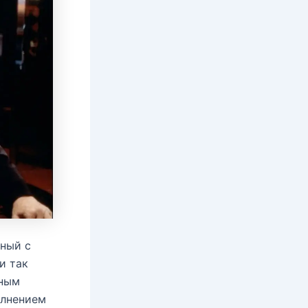
нный с
и так
нным
олнением