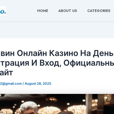
HOME
ABOUT US
CATEGORIES
1вин Онлайн Казино На День
страция И Вход, Официальн
айт
22@gmail.com
/
August 28, 2025