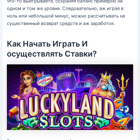
что-то выигрываете, сохраняя баланс примерно на
одном и том же уровне. Следовательно, аж играя в
ноль или небольшой минус, можно рассчитывать на
существенный возврат средств и аж заработок.
Как Начать Играть И
осуществлять Ставки?