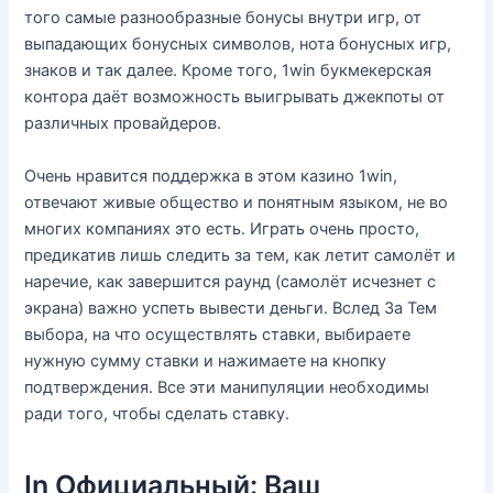
того самые разнообразные бонусы внутри игр, от
выпадающих бонусных символов, нота бонусных игр,
знаков и так далее. Кроме того, 1win букмекерская
контора даёт возможность выигрывать джекпоты от
различных провайдеров.
Очень нравится поддержка в этом казино 1win,
отвечают живые общество и понятным языком, не во
многих компаниях это есть. Играть очень просто,
предикатив лишь следить за тем, как летит самолёт и
наречие, как завершится раунд (самолёт исчезнет с
экрана) важно успеть вывести деньги. Вслед За Тем
выбора, на что осуществлять ставки, выбираете
нужную сумму ставки и нажимаете на кнопку
подтверждения. Все эти манипуляции необходимы
ради того, чтобы сделать ставку.
In Официальный: Ваш