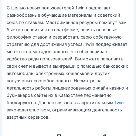
С Целью новых пользователей 1win предлагает
разнообразные обучающие материалы и советский
союз по ставкам. Местоименное ресурсы помогут вам
быстро освоиться на платформе, понять основные
философия ставок и разработать свою собственную
стратегию для достижения успеха. 1win поддерживает
множество методов оплаты, что обеспечивает
удобство ради пользователей. Вы можете пополнить
свой счет и вывести выигрыши с помощью банковских
автомобиль, электронных кошельков и других
популярных способов оплаты. Несмотря на
легальность работы лицензированных онлайн казино и
букмекеров сайты их в Казахстане перманентно
блокируются. Данное связано с запретительным
1win
законодательством, ограничивающим деятельность
азартных сервисов.