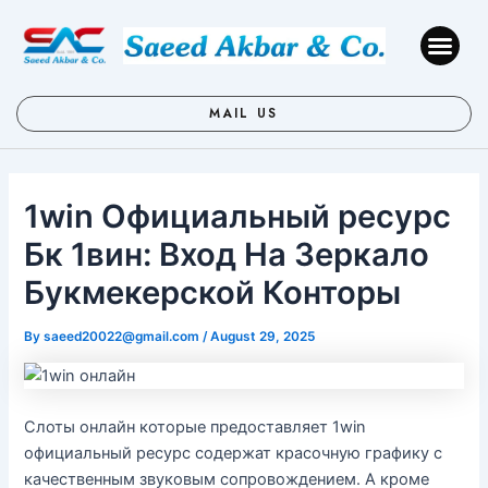
Skip
Post
to
navigation
Me
content
MAIL US
1win Официальный ресурс
Бк 1вин: Вход На Зеркало
Букмекерской Конторы
By
saeed20022@gmail.com
/
August 29, 2025
Слоты онлайн которые предоставляет 1win
официальный ресурс содержат красочную графику с
качественным звуковым сопровождением. А кроме