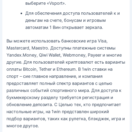
выберите «Vsport».
Для обеспечения доступа пользователей к и
деньгам на счете, бонусам и игровым
автоматам 1 Вин открывает зеркала.
Вы можете использовать банковские игра Visa,
Mastercard, Maestro. Доступны платежные системы
Yandex.Money, Qiwi Wallet, Webmoney, Payeer и многие
другие. Для пользователей криптовалют есть варианты
оплаты Bitcoin, Tether и Ethereum. В 1win ставки на
спорт – сие главное направление, и компания
предоставляет полный спектр вариантов с целью
различных событий спортивного мира. Для доступа к
букмекерскому разделу требуется регистрация и
обновление депозита. С Целью тех, кто предпочитает
настольные игры, на 1win представлен широкий
подбор вариантов, таких как рулетка, блэкджек, игра и
многое другое.