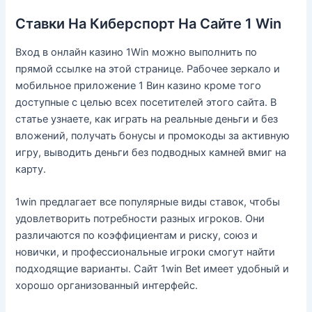
Ставки На Киберспорт На Сайте 1 Win
Вход в онлайн казино 1Win можно выполнить по
прямой ссылке на этой странице. Рабочее зеркало и
мобильное приложение 1 Вин казино кроме того
доступные с целью всех посетителей этого сайта. В
статье узнаете, как играть на реальные деньги и без
вложений, получать бонусы и промокоды за активную
игру, выводить деньги без подводных камней вмиг на
карту.
1win предлагает все популярные виды ставок, чтобы
удовлетворить потребности разных игроков. Они
различаются по коэффициентам и риску, союз и
новички, и профессиональные игроки смогут найти
подходящие варианты. Сайт 1win Bet имеет удобный и
хорошо организованный интерфейс.