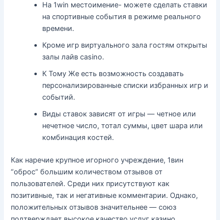
На 1win местоимение- можете сделать ставки
на спортивные события в режиме реального
времени.
Кроме игр виртуального зала гостям открыты
залы лайв casino.
К Тому Же есть возможность создавать
персонализированные списки избранных игр и
событий.
Виды ставок зависят от игры — четное или
нечетное число, тотал суммы, цвет шара или
комбинация костей.
Как наречие крупное игорного учреждение, 1вин
“оброс” большим количеством отзывов от
пользователей. Среди них присутствуют как
позитивные, так и негативные комментарии. Однако,
положительных отзывов значительнее — союз
подтверждает высокое качество услуг казино.