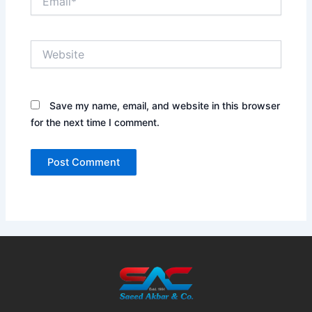
Website
Save my name, email, and website in this browser
for the next time I comment.