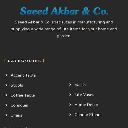
Saeed Akbar & Co. specializes in manufacturing and
supplying a wide range of jute items for your home and
garden.
CATEGORIES
Accent Table
Vases
Stools
Jute Vases
Coffee Table
Home Decor
Consoles
Candle Stands
Chairs