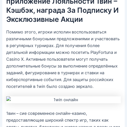
приложение Лояльности 1вин –
Кэшбэк, награда За Подписку И
Эксклюзивные Акции
Помимо этого, игроки исполин воспользоваться
различными бонусными предложениями и участвовать
в регулярных турнирах. Для получения более
детальной информации можно посетить PlayFortuna и
Casino X. Активные пользователи могут получать
дополнительные бонусы за выполнение определённых
заданий, фигурирование в турнирах и ставки на
киберспортивные события. Для защиты российских
посетителей в 1win было создано зеркало.
1вин – сие современное онлайн-казино,
предоставляющее широкий спектр игр, таких как
слоты, рулетка, блэкджек и живое казино с реальными