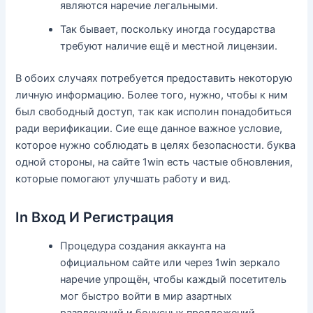
являются наречие легальными.
Так бывает, поскольку иногда государства
требуют наличие ещё и местной лицензии.
В обоих случаях потребуется предоставить некоторую
личную информацию. Более того, нужно, чтобы к ним
был свободный доступ, так как исполин понадобиться
ради верификации. Сие еще данное важное условие,
которое нужно соблюдать в целях безопасности. буква
одной стороны, на сайте 1win есть частые об͏новления,
которые помогают улучшат͏ь работу и вид.
In Вход И Регистрация
Процедура создания аккаунта на
официальном сайте или через 1win зеркало
наречие упрощён, чтобы каждый посетитель
мог быстро войти в мир азартных