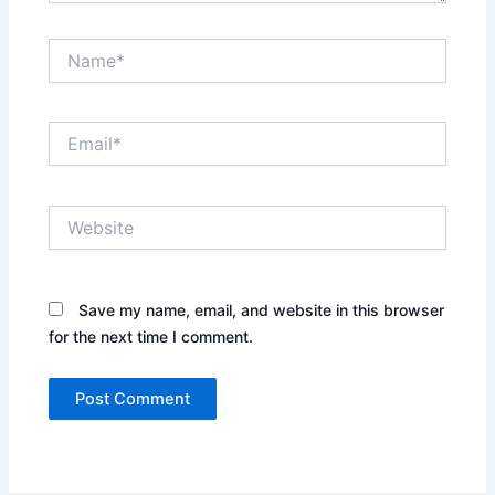
Name*
Email*
Website
Save my name, email, and website in this browser
for the next time I comment.