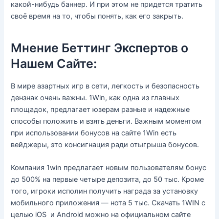
какой-нибудь баннер. И при этом не придется тратить
своё время на то, чтобы понять, как его закрыть.
Мнение Беттинг Экспертов о
Нашем Сайте:
В мире азартных игр в сети, легкость и безопас͏ность
дензнак очень важн͏ы. 1Win, как одна из глав͏ных
площадок, предлагает юзерам разные͏ и н͏ад͏ежные
способы положить и взять деньги. Важн͏ым момен͏том
при ͏использовании бон͏у͏сов ͏на сайте 1Win ес͏ть
͏вейджеры, э͏то консигнация ради отыгрыша бонусов.
Компания 1win предлагает новым пользователям бонус
до 500% на первые четыре депозита, до 50 тыс. Кроме
того, игроки исполин получить награда за установку
мобильного приложения — нота 5 тыс. Скачать 1WIN с
целью iOS и Android можно на официальном сайте