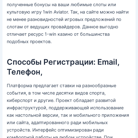
полученные бонусы на ваши любимые слоты или
культовую игру 1win Aviator. Так, на сайте можно найти
не менее разновидностей игровых предложений по
слотам от ведущих провайдеров. Данное выгодно
отличает ресурс 1-win казино от большинства
подобных проектов.
Способы Регистрации: Email,
Телефон,
Платформа предлагает ставки на разнообразные
события, в том числе десятки видов спорта,
киберспорт и другие. Проект обладает развитой
инфраструктурой, поддерживающей использование
как настольной версии, так и мобильного приложения
или сайта, адаптированного ради мобильных
устройств. Интерфейс оптимизирован ради
комфортной работы на любом устройстве. При