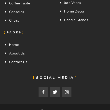
Jute Vases
Coffee Table
Home Decor
Consoles
Candle Stands
Chairs
PAGES
Home
About Us
Contact Us
SOCIAL MEDIA
F
T
I
a
w
n
c
i
s
e
t
t
b
t
a