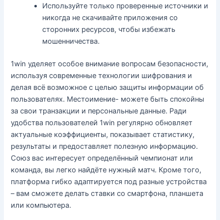
Используйте только проверенные источники и
никогда не скачивайте приложения со
сторонних ресурсов, чтобы избежать
мошенничества.
1win уделяет особое внимание вопросам безопасности,
используя современные технологии шифрования и
делая всё возможное с целью защиты информации об
пользователях. Местоимение- можете быть спокойны
за свои транзакции и персональные данные. Ради
удобства пользователей 1win регулярно обновляет
актуальные коэффициенты, показывает статистику,
результаты и предоставляет полезную информацию.
Союз вас интересует определённый чемпионат или
команда, вы легко найдёте нужный матч. Кроме того,
платформа гибко адаптируется под разные устройства
– вам сможете делать ставки со смартфона, планшета
или компьютера.