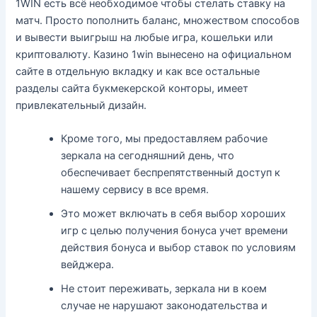
1WIN есть всё необходимое чтобы стелать ставку на
матч. Просто пополнить баланс, множеством способов
и вывести выигрыш на любые игра, кошельки или
криптовалюту. Казино 1win вынесено на официальном
сайте в отдельную вкладку и как все остальные
разделы сайта букмекерской конторы, имеет
привлекательный дизайн.
Кроме того, мы предоставляем рабочие
зеркала на сегодняшний день, что
обеспечивает беспрепятственный доступ к
нашему сервису в все время.
͏Это может включать в себя͏ выбор хороших
игр с целью получения бонуса учет времени
действия͏ бонуса и ͏выбор ставок по условиям
вейджера.
Не стоит переживать, зеркала ни в коем
случае не нарушают законодательства и