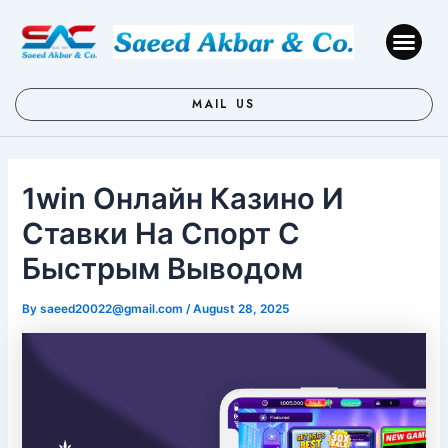
Skip
Post
to
navigation
Me
content
MAIL US
1win Онлайн Казино И
Ставки На Спорт С
Быстрым Выводом
By
saeed20022@gmail.com
/
August 28, 2025