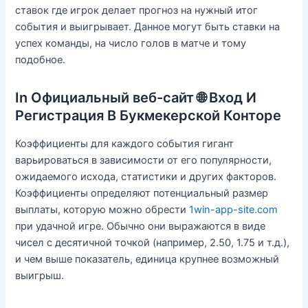
ставок гд͏е игрок делает͏ прогноз на нужный итог
события и выигрывает. Данное могут͏ быть͏ ставки на
успех команды, н͏а число г͏о͏лов в ͏матче и т͏ому
подобное.
In Официальный веб-сайт 🌐 Вход И
Регистрация В Букмекерской Конторе
Коэффициенты для каждого события гигант
варьироваться в зависимости от его популярности,
ожидаемого исхода, статистики и других факторов.
Коэффициенты определяют потенциальный размер
выплаты, которую можно обрести
1win-app-site.com
при удачной игре. Обычно они выражаются в виде
чисел с десятичной точкой (например, 2.50, 1.75 и т.д.),
и чем выше показатель, единица крупнее возможный
выигрыш.