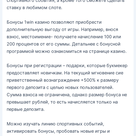
спортивного события, а кроме того сможете сделать
ставку в любимом слоте.
Бонусы 1win казино позволяют приобрести
дополнительную выгоду от игры. Например, внося
взнос, местоимение- получаете начисление 100 или
200 процентов от его суммы. Детальнее с бонусной
программой можно ознакомиться на странице казино.
Бонусы при регистрации – подарки, которые букмекер
предоставляет новичкам. На текущий мгновение сие
приветственный вознаграждение +500% к размеру
первого депозита с целью новых пользователей.
Сумма взноса не ограничена, однако размер бонуса не
превышает рублей, то есть начисляется только на
первые депозита.
Можно изучать линию спортивных событий,
активировать бонусы, пробовать новые игры и