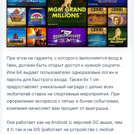
При этом на гаджете, с которого выполняется вход в
1вин, должен быть открыт доступ к нужной соцсети.
Или БК выдает пользователю одноразовые логин и
пароль для быстрого входа. Также бк 1 vin
предоставляет уникальный награда с целью всех
любителей ставок на спортивные мероприятия. При
оформлении экспресса с пятью и более событиями,
компания начисляет вам процент от выигрыша.
Она работает как на Android (с версией ОС выше, чем
4.1) так и на iOS (работает на устройстве с любой