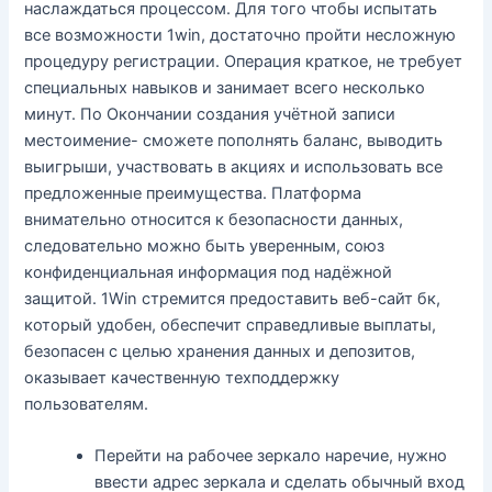
наслаждаться процессом. Для того чтобы испытать
все возможности 1win, достаточно пройти несложную
процедуру регистрации. Операция краткое, не требует
специальных навыков и занимает всего несколько
минут. По Окончании создания учётной записи
местоимение- сможете пополнять баланс, выводить
выигрыши, участвовать в акциях и использовать все
предложенные преимущества. Платформа
внимательно относится к безопасности данных,
следовательно можно быть уверенным, союз
конфиденциальная информация под надёжной
защитой. 1Win стремится предоставить веб-сайт бк,
который удобен, обеспечит справедливые выплаты,
безопасен с целью хранения данных и депозитов,
оказывает качественную техподдержку
пользователям.
Перейти на рабочее зеркало наречие, нужно
ввести адрес зеркала и сделать обычный вход