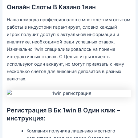
Онлайн Слоты В Казино 1вин
Наша команда профессионалов с многолетним опытом
работы в индустрии гарантирует, словно каждый
игрок получит доступ к актуальной информации и
аналитике, необходимой ради успешных ставок.
Изначально 1win специализировалось на приеме
интерактивных ставок. С Целью игры клиенты
используют один аккаунт, но могут привязать к нему
несколько счетов для внесения депозитов в разных
валютах.
Регистрация В Бк 1win В Один клик –
инструкция:
Компания получила лицензию местного