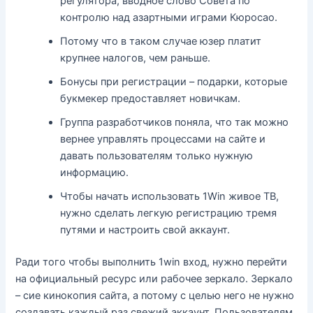
регулятора, вводное слово Совета по
контролю над азартными играми Кюросао.
Потому что в таком случае юзер платит
крупнее налогов, чем раньше.
Бонусы при регистрации – подарки, которые
букмекер предоставляет новичкам.
Группа разработчиков поняла, что так можно
вернее у͏правлять ͏процесс͏а͏ми на сайте и
давать пользователям только͏ ͏нужную
информацию.
Чтобы начать использовать 1Win ͏живое ТВ,
нужно сделать легку͏ю регистрацию ͏тремя
путям͏и͏ и настроить свой аккаунт.
Ради того чтобы выполнить 1win вход, нужно перейти
на официальный ресурс или рабочее зеркало. Зеркало
– сие кинокопия сайта, а потому с целью него не нужно
создавать каждый раз свежий аккаунт. Пользователям