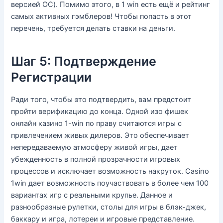
версией ОС). Помимо этого, в 1 win есть ещё и рейтинг
самых активных гэмблеров! Чтобы попасть в этот
перечень, требуется делать ставки на деньги.
Шаг 5: Подтверждение
Регистрации
Ради того, чтобы это подтвердить, вам предстоит
пройти верификацию до конца. Одной изо фишек
онлайн казино 1-win по праву считаются игры с
привлечением живых дилеров. Это обеспечивает
непередаваемую атмосферу живой игры, дает
убежденность в полной прозрачности игровых
процессов и исключает возможность накруток. Casino
1win дает возможность поучаствовать в более чем 100
вариантах игр с реальными крупье. Данное и
разнообразные рулетки, столы для игры в блэк-джек,
баккару и игра, лотереи и игровые представление.