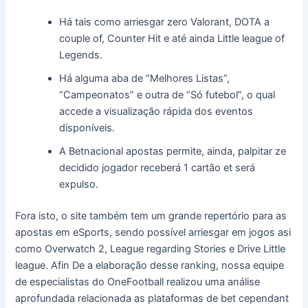
Há tais como arriesgar zero Valorant, DOTA a
couple of, Counter Hit e até ainda Little league of
Legends.
Há alguma aba de “Melhores Listas”,
“Campeonatos” e outra de “Só futebol”, o qual
accede a visualização rápida dos eventos
disponíveis.
A Betnacional apostas permite, ainda, palpitar ze
decidido jogador receberá 1 cartão et será
expulso.
Fora isto, o site também tem um grande repertório para as
apostas em eSports, sendo possível arriesgar em jogos asi
como Overwatch 2, League regarding Stories e Drive Little
league. Afin De a elaboração desse ranking, nossa equipe
de especialistas do OneFootball realizou uma análise
aprofundada relacionada as plataformas de bet cependant