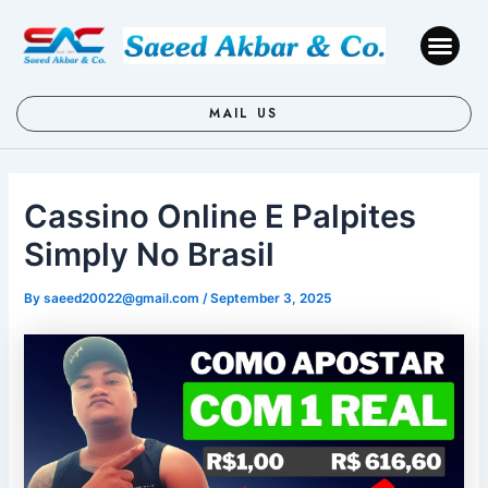
Skip
Post
to
navigation
Me
content
MAIL US
Cassino Online E Palpites
Simply No Brasil
By
saeed20022@gmail.com
/
September 3, 2025