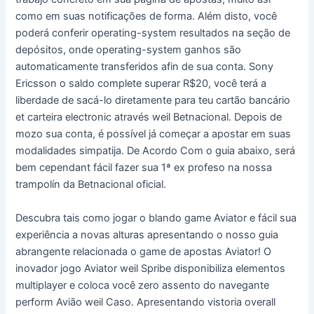
como em suas notificações de forma. Além disto, você
poderá conferir operating-system resultados na seção de
depósitos, onde operating-system ganhos são
automaticamente transferidos afin de sua conta. Sony
Ericsson o saldo complete superar R$20, você terá a
liberdade de sacá-lo diretamente para teu cartão bancário
et carteira electronic através weil Betnacional. Depois de
mozo sua conta, é possível já começar a apostar em suas
modalidades simpatija. De Acordo Com o guia abaixo, será
bem cependant fácil fazer sua 1ª ex profeso na nossa
trampolín da Betnacional oficial.
Descubra tais como jogar o blando game Aviator e fácil sua
experiência a novas alturas apresentando o nosso guia
abrangente relacionada o game de apostas Aviator! O
inovador jogo Aviator weil Spribe disponibiliza elementos
multiplayer e coloca você zero assento do navegante
perform Avião weil Caso. Apresentando vistoria overall