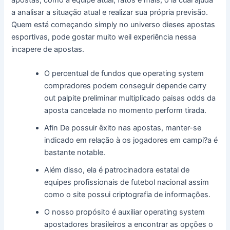
apostas, como a equipe atual, fatos e mais, o la cual ajuda
a analisar a situação atual e realizar sua própria previsão.
Quem está começando simply no universo dieses apostas
esportivas, pode gostar muito weil experiência nessa
incapere de apostas.
O percentual de fundos que operating system
compradores podem conseguir depende carry
out palpite preliminar multiplicado paisas odds da
aposta cancelada no momento perform tirada.
Afin De possuir êxito nas apostas, manter-se
indicado em relação à os jogadores em campi?a é
bastante notable.
Além disso, ela é patrocinadora estatal de
equipes profissionais de futebol nacional assim
como o site possui criptografia de informações.
O nosso propósito é auxiliar operating system
apostadores brasileiros a encontrar as opções o