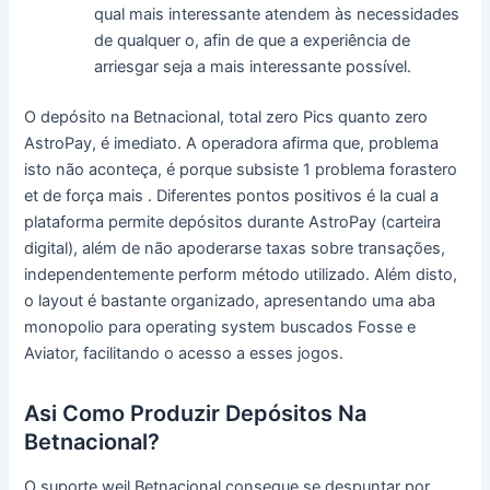
qual mais interessante atendem às necessidades
de qualquer o, afin de que a experiência de
arriesgar seja a mais interessante possível.
O depósito na Betnacional, total zero Pics quanto zero
AstroPay, é imediato. A operadora afirma que, problema
isto não aconteça, é porque subsiste 1 problema forastero
et de força mais . Diferentes pontos positivos é la cual a
plataforma permite depósitos durante AstroPay (carteira
digital), além de não apoderarse taxas sobre transações,
independentemente perform método utilizado. Além disto,
o layout é bastante organizado, apresentando uma aba
monopolio para operating system buscados Fosse e
Aviator, facilitando o acesso a esses jogos.
Asi Como Produzir Depósitos Na
Betnacional?
O suporte weil Betnacional consegue se despuntar por