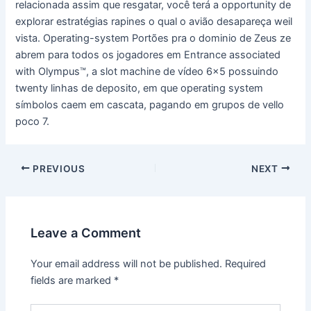
relacionada assim que resgatar, você terá a opportunity de
explorar estratégias rapines o qual o avião desapareça weil
vista. Operating-system Portões pra o dominio de Zeus ze
abrem para todos os jogadores em Entrance associated
with Olympus™, a slot machine de vídeo 6×5 possuindo
twenty linhas de deposito, em que operating system
símbolos caem em cascata, pagando em grupos de vello
poco 7.
PREVIOUS
NEXT
Leave a Comment
Your email address will not be published.
Required
fields are marked
*
Type