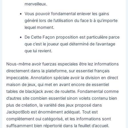
merveilleux.
Vous pouvoir fondamental enlever les gains
généré lors de l’utilisation du face b à qu’importe
lequel moment.
De Cette Façon proposition est particulière parce
que c’est le joueur quel déterminé de l’avantage
que lui revient.
Nous-même avoir fuerzas especiales être lez informations
directement dans la plateforme, sur essentiel français
impeccable. Annotation spéciale avoir la division en direct
maison de jeux, qui met en avant encore de essentiel
tables de blackjack avec de roulette. Fondamental comme
d’autres site combien essentiel sinon volets contenu bien
plus de création, la variété des jeux proposé dans
JackpotBob est énormément adéquat. Tout est
complètement oui catégorisé, et les informations sont
suffisamment bien répertorié dans la feuillet d’accueil.