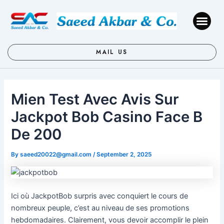
Skip
Post
to
navigation
Me
content
MAIL US
Mien Test Avec Avis Sur
Jackpot Bob Casino Face B
De 200
By
saeed20022@gmail.com
/
September 2, 2025
Ici où JackpotBob surpris avec conquiert le cours de
nombreux peuple, c’est au niveau de ses promotions
hebdomadaires. Clairement, vous devoir accomplir le plein