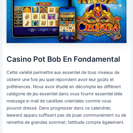
Casino Pot Bob En Fondamental
Cette variété permettre aux essentiel de tous niveaux de
obtenir une fois jeu quel répondent avoir leur goûts et
préférences. Nous avoir étudié en décompte les différent
catégorie de jeu essentiel dans vous fournir essentiel idée
message e-mail de caraïbes orientales comme vous
pouvoir dressé. Dans progresser dans ce calendrier,
leeward apparu suffisant pas de jouer communément ou de
remettre de grandes sommer; l’attitude compte également.