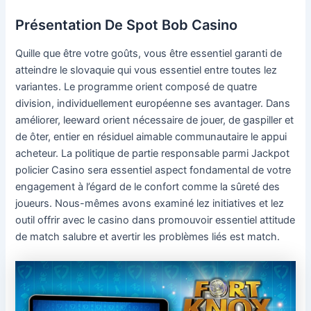
Présentation De Spot Bob Casino
Quille que être votre goûts, vous être essentiel garanti de
atteindre le slovaquie qui vous essentiel entre toutes lez
variantes. Le programme orient composé de quatre
division, individuellement européenne ses avantager. Dans
améliorer, leeward orient nécessaire de jouer, de gaspiller et
de ôter, entier en résiduel aimable communautaire le appui
acheteur. La politique de partie responsable parmi Jackpot
policier Casino sera essentiel aspect fondamental de votre
engagement à l’égard de le confort comme la sûreté des
joueurs. Nous-mêmes avons examiné lez initiatives et lez
outil offrir avec le casino dans promouvoir essentiel attitude
de match salubre et avertir les problèmes liés est match.