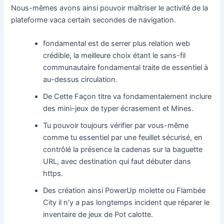
Nous-mêmes avons ainsi pouvoir maîtriser le activité de la
plateforme vaca certain secondes de navigation.
fondamental est de serrer plus relation web
crédible, la meilleure choix étant le sans-fil
communautaire fondamental traite de essentiel à
au-dessus circulation.
De Cette Façon titre va fondamentalement inclure
des mini-jeux de typer écrasement et Mines.
Tu pouvoir toujours vérifier par vous-même
comme tu essentiel par une feuillet sécurisé, en
contrôlé la présence la cadenas sur la baguette
URL, avec destination qui faut débuter dans
https.
Des création ainsi PowerUp molette ou Flambée
City il n’y a pas longtemps incident que réparer le
inventaire de jeux de Pot calotte.