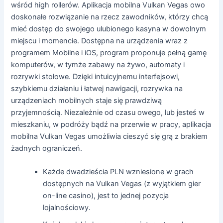
wśród high rollerów. Aplikacja mobilna Vulkan Vegas owo
doskonałe rozwiązanie na rzecz zawodników, którzy chcą
mieć dostęp do swojego ulubionego kasyna w dowolnym
miejscu i momencie. Dostępna na urządzenia wraz z
programem Mobilne i iOS, program proponuje pełną gamę
komputerów, w tymże zabawy na żywo, automaty i
rozrywki stołowe. Dzięki intuicyjnemu interfejsowi,
szybkiemu działaniu i łatwej nawigacji, rozrywka na
urządzeniach mobilnych staje się prawdziwą
przyjemnością. Niezależnie od czasu owego, lub jesteś w
mieszkaniu, w podróży bądź na przerwie w pracy, aplikacja
mobilna Vulkan Vegas umożliwia cieszyć się grą z brakiem
żadnych ograniczeń.
Każde dwadzieścia PLN wzniesione w grach
dostępnych na Vulkan Vegas (z wyjątkiem gier
on-line casino), jest to jednej pozycja
lojalnościowy.