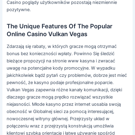
Casino poglądy użytkowników pozostają niezmiennie
pozytywne.
The Unique Features Of The Popular
Online Casino Vulkan Vegas
Zdarzają się rabaty, w których gracze mogą otrzymać
bonus bez konieczności wpłaty. Powinno Się śledzić
bieżące propozycji na stronie www kasyna i zwracać
uwagę na potencjalne kody promocyjne. W wypadku
jakichkolwiek bądź pytań czy problemów, dobrze jest mieć
pewność, że kasyno podaje profesjonalne poparcie.
Vulkan Vegas zapewnia różne kanały komunikacji, dzięki
dlaczego gracze mogą prędko rozwiązać wszystkie
niejasności. Młode kasyno przez internet uosabia swoją
obecność w Globalnej sieci za pomocą interesującej,
nowoczesnej witryny głównej. Przejrzysty układ w
połączeniu wraz z przejrzystą konstrukcją umożliwia
klientowi szybką orientację i łatwe używanie spośród