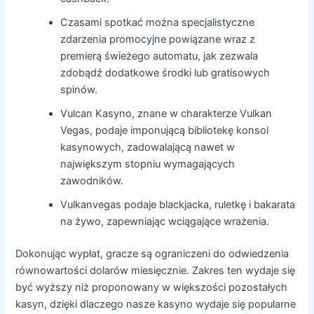
Czasami spotkać można specjalistyczne
zdarzenia promocyjne powiązane wraz z
premierą świeżego automatu, jak zezwala
zdobądź dodatkowe środki lub gratisowych
spinów.
Vulcan Kasyno, znane w charakterze Vulkan
Vegas, podaje imponującą bibliotekę konsol
kasynowych, zadowalającą nawet w
największym stopniu wymagających
zawodników.
Vulkanvegas podaje blackjacka, ruletkę i bakarata
na żywo, zapewniając wciągające wrażenia.
Dokonując wypłat, gracze są ograniczeni do odwiedzenia
równowartości dolarów miesięcznie. Zakres ten wydaje się
być wyższy niż proponowany w większości pozostałych
kasyn, dzięki dlaczego nasze kasyno wydaje się popularne