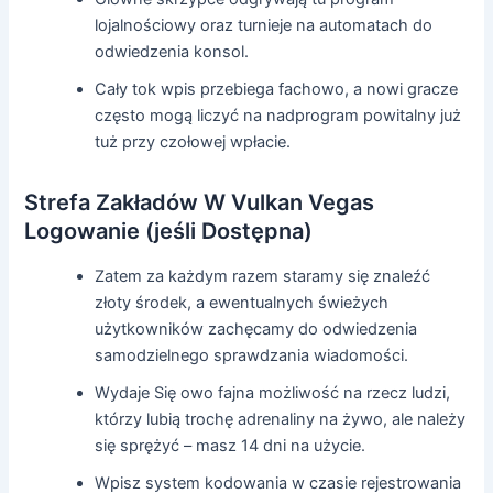
lojalnościowy oraz turnieje na automatach do
odwiedzenia konsol.
Cały tok wpis przebiega fachowo, a nowi gracze
często mogą liczyć na nadprogram powitalny już
tuż przy czołowej wpłacie.
Strefa Zakładów W Vulkan Vegas
Logowanie (jeśli Dostępna)
Zatem za każdym razem staramy się znaleźć
złoty środek, a ewentualnych świeżych
użytkowników zachęcamy do odwiedzenia
samodzielnego sprawdzania wiadomości.
Wydaje Się owo fajna możliwość na rzecz ludzi,
którzy lubią trochę adrenaliny na żywo, ale należy
się sprężyć – masz 14 dni na użycie.
Wpisz system kodowania w czasie rejestrowania