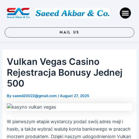
Skip
Post
to
navigation
Me
content
MAIL US
Vulkan Vegas Casino ️
Rejestracja️ Bonusy Jednej
500
By
saeed20022@gmail.com
/
August 27, 2025
W pierwszym etapie wystarczy podać swój adres mejl i
hasło, a także wybrać walutę konta bankowego w pracach
morzem produktem. Dzięki naszym udogodnieniom Vulkan