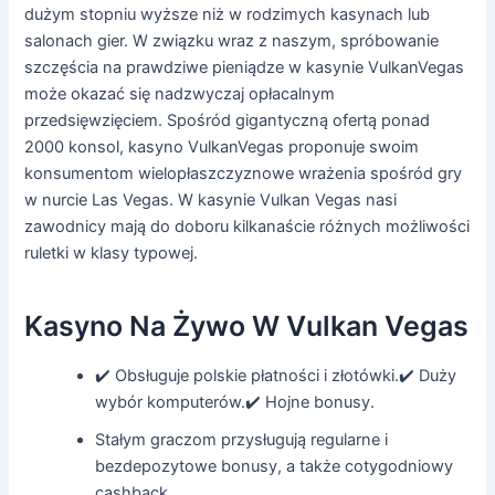
dużym stopniu wyższe niż w rodzimych kasynach lub
salonach gier. W związku wraz z naszym, spróbowanie
szczęścia na prawdziwe pieniądze w kasynie VulkanVegas
może okazać się nadzwyczaj opłacalnym
przedsięwzięciem. Spośród gigantyczną ofertą ponad
2000 konsol, kasyno VulkanVegas proponuje swoim
konsumentom wielopłaszczyznowe wrażenia spośród gry
w nurcie Las Vegas. W kasynie Vulkan Vegas nasi
zawodnicy mają do doboru kilkanaście różnych możliwości
ruletki w klasy typowej.
Kasyno Na Żywo W Vulkan Vegas
✔️ Obsługuje polskie płatności i złotówki.✔️ Duży
wybór komputerów.✔️ Hojne bonusy.
Stałym graczom przysługują regularne i
bezdepozytowe bonusy, a także cotygodniowy
cashback.