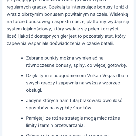
regularnych graczy. Czekają tu interesujące bonusy i zniżki
wraz z olbrzymim bonusem powitalnym na czele. Wisienką
na torcie bonusowego aspektu naszej platformy wydaje się
system lojalnościowy, który wydaje się pełen korzyści.
Ilość i jakość dostępnych gier jest to pozostały atut, który
zapewnia wspaniałe doświadczenia w czasie batalii.
Zebrane punkty można wymieniać na
równoczesne bonusy, spiny, co więcej gotówkę.
Dzięki tymże udogodnieniom Vulkan Vegas dba o
swych graczy i zapewnia najwyższy wzorzec
obsługi.
Jedyne których nam tutaj brakowało owo ilość
sposobów na wypłatę środków.
Pamiętaj, że różne strategie mogą mieć różne
limity i termin przetwarzania.
Główne skrzypce odgrywają tu program