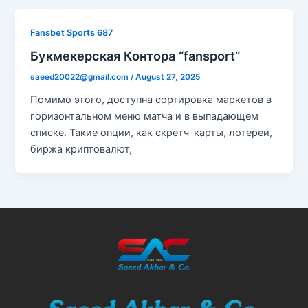
Fansbet Sports 687
Букмекерская Контора “fansport”
saeed20022@gmail.com
/
August 27, 2025
Помимо этого, доступна сортировка маркетов в
горизонтальном меню матча и в выпадающем
списке. Такие опции, как скретч-карты, лотереи,
биржа криптовалют,