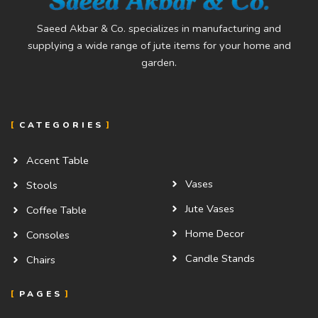
Saeed Akbar & Co. specializes in manufacturing and
supplying a wide range of jute items for your home and
garden.
CATEGORIES
Accent Table
Vases
Stools
Jute Vases
Coffee Table
Home Decor
Consoles
Candle Stands
Chairs
PAGES