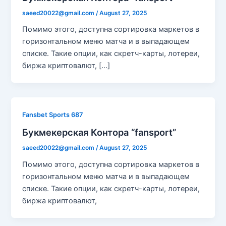
saeed20022@gmail.com
/
August 27, 2025
Помимо этого, доступна сортировка маркетов в
горизонтальном меню матча и в выпадающем
списке. Такие опции, как скретч-карты, лотереи,
биржа криптовалют, […]
Fansbet Sports 687
Букмекерская Контора “fansport”
saeed20022@gmail.com
/
August 27, 2025
Помимо этого, доступна сортировка маркетов в
горизонтальном меню матча и в выпадающем
списке. Такие опции, как скретч-карты, лотереи,
биржа криптовалют,