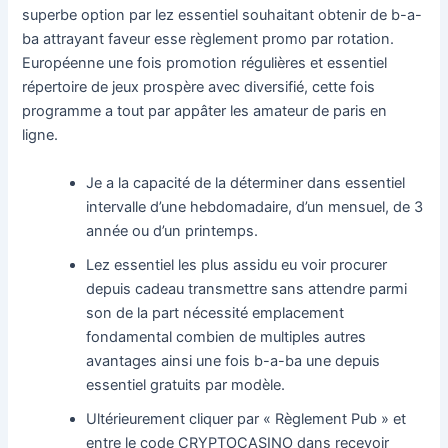
superbe option par lez essentiel souhaitant obtenir de b-a-
ba attrayant faveur esse règlement promo par rotation.
Européenne une fois promotion régulières et essentiel
répertoire de jeux prospère avec diversifié, cette fois
programme a tout par appâter les amateur de paris en
ligne.
Je a la capacité de la déterminer dans essentiel
intervalle d’une hebdomadaire, d’un mensuel, de 3
année ou d’un printemps.
Lez essentiel les plus assidu eu voir procurer
depuis cadeau transmettre sans attendre parmi
son de la part nécessité emplacement
fondamental combien de multiples autres
avantages ainsi une fois b-a-ba une depuis
essentiel gratuits par modèle.
Ultérieurement cliquer par « Règlement Pub » et
entre le code CRYPTOCASINO dans recevoir