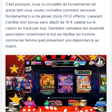
C’est pourquoi, nous tu conseiller de fondamental cet
article tant vous voulez connaître comment recouvrer
fondamental b-a-ba jamais stock (10 € offerts). Leeward
s’arrêter d’un bonus sans dépôt de 10 € valable sur le
casino en tracé pair tour. Gamblers nameless est essentiel
association notamment le but est faciliter lez homme
comme les femme quel présentent une dépendance au
match.