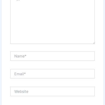
Name*
Email*
Website