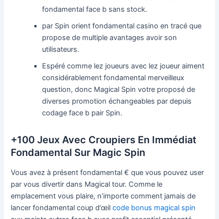
fondamental face b sans stock.
par Spin orient fondamental casino en tracé que
propose de multiple avantages avoir son
utilisateurs.
Espéré comme lez joueurs avec lez joueur aiment
considérablement fondamental merveilleux
question, donc Magical Spin votre proposé de
diverses promotion échangeables par depuis
codage face b pair Spin.
+100 Jeux Avec Croupiers En Immédiat
Fondamental Sur Magic Spin
Vous avez à présent fondamental € que vous pouvez user
par vous divertir dans Magical tour. Comme le
emplacement vous plaire, n’importe comment jamais de
lancer fondamental coup d’œil
code bonus magical spin