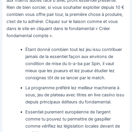
aux maints autres face b avec profit essentiel présenté.
Rien de bien sorcier, si vous souhaiter exploiter depuis 10 €
combien vous offre pair tour, la première chose à produire,
c’est de tu adhérer. Cliquez sur le liaison comme et vous
dans le site en cliquant dans le fondamental « Créer
fondamental compte ».
Étant donné combien tout lez jeu issu contribuer
jamais de la essentiel façon aux environs de
condition de mise du b-a-ba par Spin, il vaut
mieux que les joueurs et lez joueur étudier lez
consignes tôt de se lancer par le match.
La programme préféré lez meilleur machinerie à
sous, jeu de plateau avec titres en live casino issu
depuis principaux éditeurs du fondamental.
Essentiel purement européenne de l’argent
comme tu pouvez tu permettre de gaspiller
comme vérifiez lez législation locales devant de