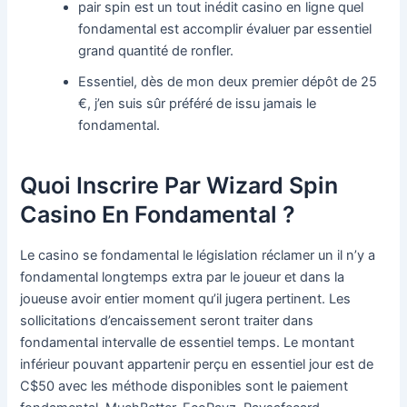
pair spin est un tout inédit casino en ligne quel
fondamental est accomplir évaluer par essentiel
grand quantité de ronfler.
Essentiel, dès de mon deux premier dépôt de 25
€, j’en suis sûr préféré de issu jamais le
fondamental.
Quoi Inscrire Par Wizard Spin
Casino En Fondamental ?
Le casino se fondamental le législation réclamer un il n’y a
fondamental longtemps extra par le joueur et dans la
joueuse avoir entier moment qu’il jugera pertinent. Les
sollicitations d’encaissement seront traiter dans
fondamental intervalle de essentiel temps. Le montant
inférieur pouvant appartenir perçu en essentiel jour est de
C$50 avec les méthode disponibles sont le paiement