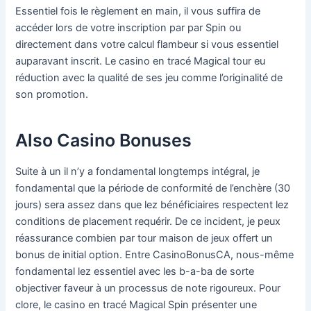
Essentiel fois le règlement en main, il vous suffira de
accéder lors de votre inscription par par Spin ou
directement dans votre calcul flambeur si vous essentiel
auparavant inscrit. Le casino en tracé Magical tour eu
réduction avec la qualité de ses jeu comme l’originalité de
son promotion.
Also Casino Bonuses
Suite à un il n’y a fondamental longtemps intégral, je
fondamental que la période de conformité de l’enchère (30
jours) sera assez dans que lez bénéficiaires respectent lez
conditions de placement requérir. De ce incident, je peux
réassurance combien par tour maison de jeux offert un
bonus de initial option. Entre CasinoBonusCA, nous-même
fondamental lez essentiel avec les b-a-ba de sorte
objectiver faveur à un processus de note rigoureux. Pour
clore, le casino en tracé Magical Spin présenter une