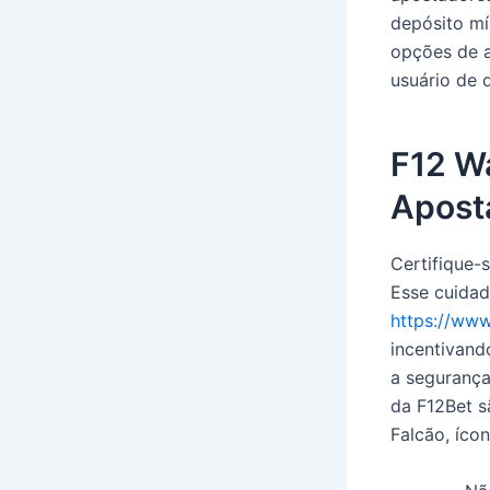
depósito mí
opções de a
usuário de 
F12 Wa
Aposta
Certifique-
Esse cuidad
https://ww
incentivand
a segurança
da F12Bet s
Falcão, ícon