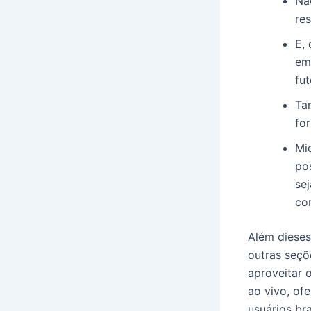
Nã
res
E, 
em
fu
Ta
for
Mie
po
se
co
Além dieses
outras seçõ
aproveitar 
ao vivo, of
usuários br