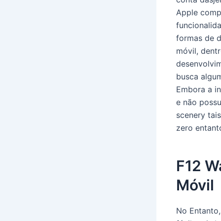
Apple compa
funcionalid
formas de d
móvil, dent
desenvolvim
busca algum
Embora a in
e não possu
scenery tai
zero entant
F12 W
Móvil
No Entanto,