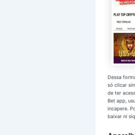
Dessa forma
só clicar s
de ter aces
Bet app, us
incapere. P
baixar ni si