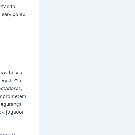
entando
 serviço ao
as falsas.
legisla??o
stadores,
comprometem
segurança
 ex-jogador