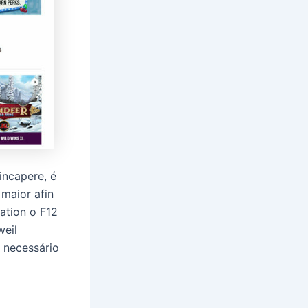
incapere, é
 maior afin
zation o F12
weil
á necessário