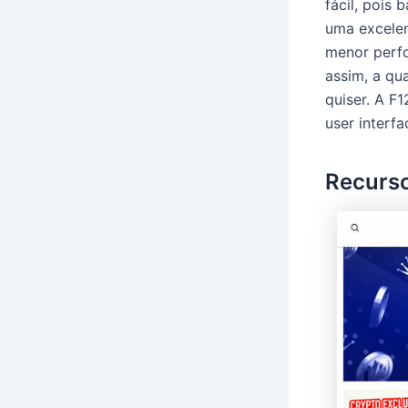
fácil, pois 
uma excelen
menor perfo
assim, a qu
quiser. A F
user interf
Recurso