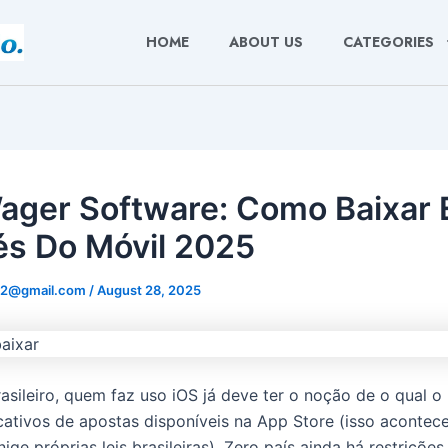
HOME
ABOUT US
CATEGORIES
ager Software: Como Baixar 
és Do Móvil 2025
22@gmail.com
/
August 28, 2025
rasileiro, quem faz uso iOS já deve ter o noção de o qual o
icativos de apostas disponíveis na App Store (isso acontec
ige próprias leis brasileiras). Zero país ainda há restrições 