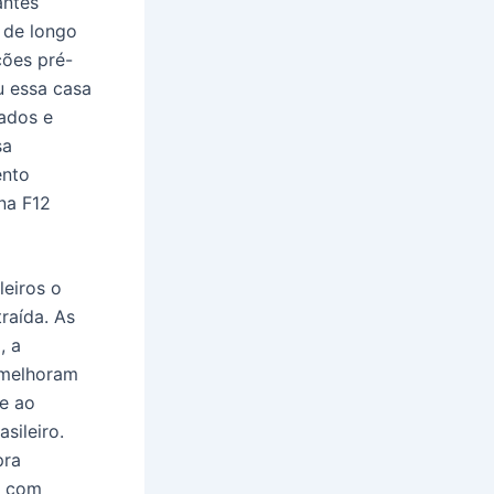
antes
 de longo
ções pré-
u essa casa
rados e
sa
ento
na F12
leiros o
raída. As
, a
 melhoram
te ao
sileiro.
pra
s com