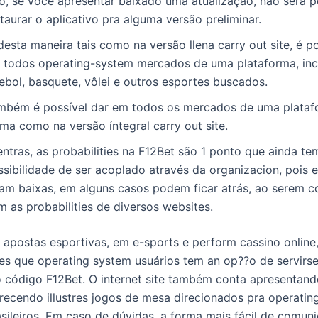
o, se você apresentar baixado uma atualização, não será p
taurar o aplicativo pra alguma versão preliminar.
desta maneira tais como na versão llena carry out site, é p
 todos operating-system mercados de uma plataforma, inc
tebol, basquete, vôlei e outros esportes buscados.
mbém é possível dar em todos os mercados de uma plataf
ma como na versão íntegral carry out site.
ntras, as probabilities na F12Bet são 1 ponto que ainda te
ssibilidade de ser acoplado através da organizacion, pois
jam baixas, em alguns casos podem ficar atrás, ao serem 
m as probabilities de diversos websites.
 apostas esportivas, em e-sports e perform cassino online,
es que operating system usuários tem an op??o de servirs
o código F12Bet. O internet site também conta apresentand
erecendo illustres jogos de mesa direcionados pra operatin
asileiros. Em caso de dúvidas, a forma mais fácil de comun