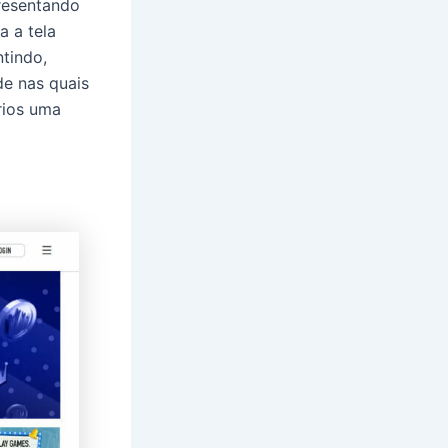
presentando
 a tela
ntindo,
e nas quais
rios uma