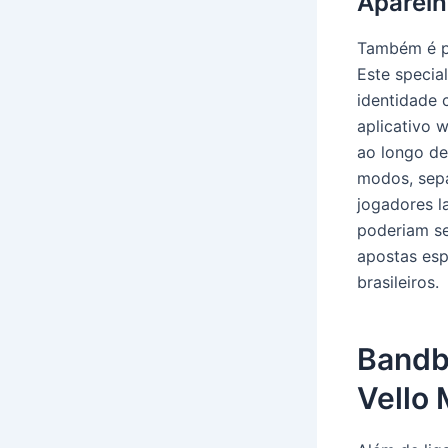
Aparel
Também é po
Este specia
identidade 
aplicativo 
ao longo de
modos, sepa
jogadores l
poderiam s
apostas esp
brasileiros.
Bandb
Vello 