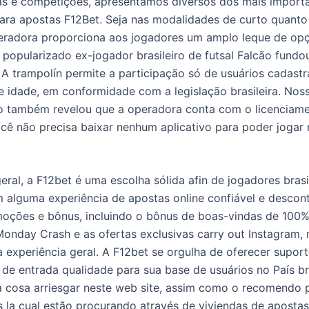
as e competições, apresentamos diversos dos mais import
ra apostas F12Bet. Seja nas modalidades de curto quanto
eradora proporciona aos jogadores um amplo leque de op
O popularizado ex-jogador brasileiro de futsal Falcão fundo
 A trampolín permite a participação só de usuários cadast
de idade, em conformidade com a legislação brasileira. Nos
o também revelou que a operadora conta com o licenciam
ocê não precisa baixar nenhum aplicativo para poder jogar 
eral, a F12bet é uma escolha sólida afin de jogadores brasi
 alguma experiência de apostas online confiável e descont
oções e bônus, incluindo o bônus de boas-vindas de 100%
nday Crash e as ofertas exclusivas carry out Instagram,
a experiência geral. A F12bet se orgulha de oferecer supor
de entrada qualidade para sua base de usuários no País bra
a cosa arriesgar neste web site, assim como o recomendo 
 la cual estão procurando através de viviendas de aposta