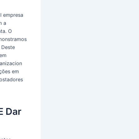
il empresa
m a
ta. O
emonstramos
. Deste
tem
ganizacion
oções em
postadores
E Dar