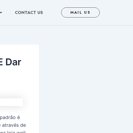
CONTACT US
MAIL US
E Dar
 padrão é
e através de
na loja weil