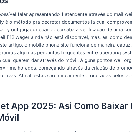
hos
ssível falar apresentando 1 atendente através do mail we
lly é o método pra decretar documentos la cual comprove
carry out jogador cuando cursaba a verificação de uma con
weil F12.wager ainda não está disponível, mas, asi como d
ste artigo, o mobile phone site funciona de maneira capaz
ramos algumas perguntas frequentes entre operating sys
a cual querem dar através do móvil. Alguns pontos weil or
ervir melhorados, começando através da criação de prom
ortivas. Afinal, estas são amplamente procuradas pelos a
et App 2025: Asi Como Baixar 
Móvil