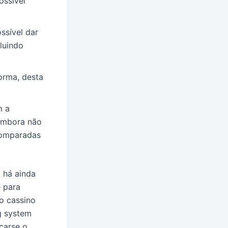
ossível
ossível dar
luindo
orma, desta
m a
 embora não
comparadas
 há ainda
e para
o cassino
g system
icarse o