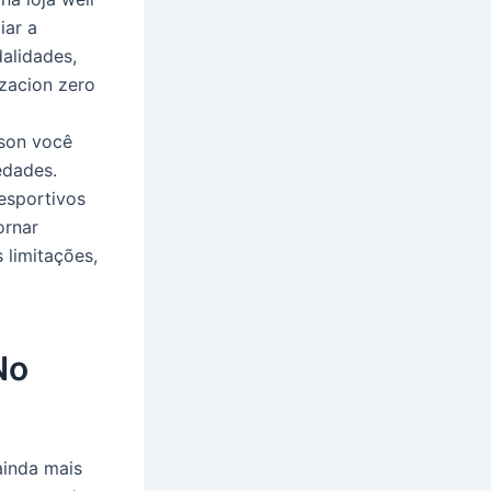
iar a
alidades,
zacion zero
sson você
edades.
esportivos
ornar
 limitações,
No
ainda mais