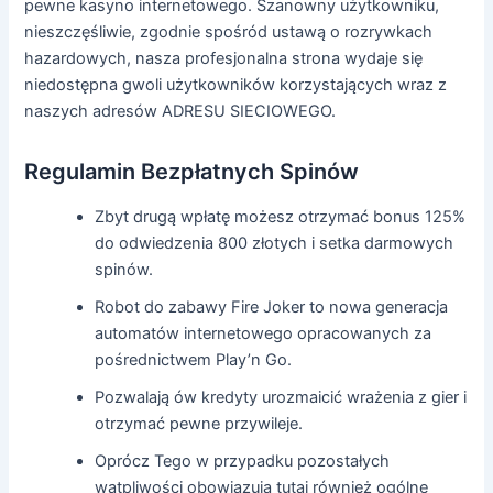
pewne kasyno internetowego. Szanowny użytkowniku,
nieszczęśliwie, zgodnie spośród ustawą o rozrywkach
hazardowych, nasza profesjonalna strona wydaje się
niedostępna gwoli użytkowników korzystających wraz z
naszych adresów ADRESU SIECIOWEGO.
Regulamin Bezpłatnych Spinów
Zbyt drugą wpłatę możesz otrzymać bonus 125%
do odwiedzenia 800 złotych i setka darmowych
spinów.
Robot do zabawy Fire Joker to nowa generacja
automatów internetowego opracowanych za
pośrednictwem Play’n Go.
Pozwalają ów kredyty urozmaicić wrażenia z gier i
otrzymać pewne przywileje.
Oprócz Tego w przypadku pozostałych
wątpliwości obowiązują tutaj również ogólne