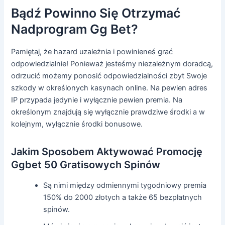
Bądź Powinno Się Otrzymać
Nadprogram Gg Bet?
Pamiętaj, że hazard uzależnia i powinieneś grać
odpowiedzialnie! Ponieważ jesteśmy niezależnym doradcą,
odrzucić możemy ponosić odpowiedzialności zbyt Swoje
szkody w określonych kasynach online. Na pewien adres
IP przypada jedynie i wyłącznie pewien premia. Na
określonym znajdują się wyłącznie prawdziwe środki a w
kolejnym, wyłącznie środki bonusowe.
Jakim Sposobem Aktywować Promocję
Ggbet 50 Gratisowych Spinów
Są nimi między odmiennymi tygodniowy premia
150% do 2000 złotych a także 65 bezpłatnych
spinów.