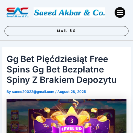
Skip
Post
to
navigation
Me
content
MAIL US
Gg Bet Pięćdziesiąt Free
Spins Gg Bet Bezpłatne
Spiny Z Brakiem Depozytu
By
saeed20022@gmail.com
/
August 28, 2025