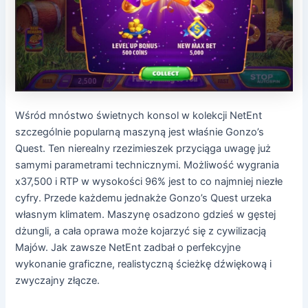
Wśród mnóstwo świetnych konsol w kolekcji NetEnt
szczególnie popularną maszyną jest właśnie Gonzo’s
Quest. Ten nierealny rzezimieszek przyciąga uwagę już
samymi parametrami technicznymi. Możliwość wygrania
x37,500 i RTP w wysokości 96% jest to co najmniej niezłe
cyfry. Przede każdemu jednakże Gonzo’s Quest urzeka
własnym klimatem. Maszynę osadzono gdzieś w gęstej
dżungli, a cała oprawa może kojarzyć się z cywilizacją
Majów. Jak zawsze NetEnt zadbał o perfekcyjne
wykonanie graficzne, realistyczną ścieżkę dźwiękową i
zwyczajny złącze.