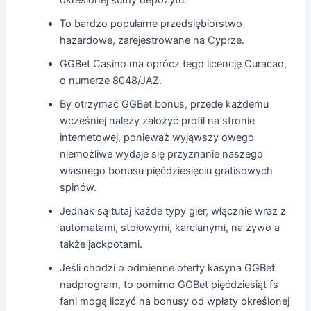
określonej sumy depozytu.
To bardzo popularne przedsiębiorstwo
hazardowe, zarejestrowane na Cyprze.
GGBet Casino ma oprócz tego licencję Curacao,
o numerze 8048/JAZ.
By otrzymać GGBet bonus, przede każdemu
wcześniej należy założyć profil na stronie
internetowej, ponieważ wyjąwszy owego
niemożliwe wydaje się przyznanie naszego
własnego bonusu pięćdziesięciu gratisowych
spinów.
Jednak są tutaj każde typy gier, włącznie wraz z
automatami, stołowymi, karcianymi, na żywo a
także jackpotami.
Jeśli chodzi o odmienne oferty kasyna GGBet
nadprogram, to pomimo GGBet pięćdziesiąt fs
fani mogą liczyć na bonusy od wpłaty określonej