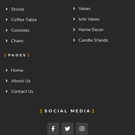
Vases
Stools
Jute Vases
Coffee Table
Home Decor
Consoles
Candle Stands
Chairs
PAGES
Home
About Us
Contact Us
SOCIAL MEDIA
F
T
I
a
w
n