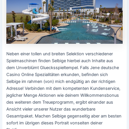
Neben einer tollen und breiten Selektion verschiedener
Spielmaschinen finden Selbige hierbei auch Inhalte aus
dem Unverblümt Gluecksspieltempel. Falls Jene deutsche
Casino Online Spezialitäten erkunden, befinden sich
Selbige im rahmen (von) mich endgültig an der richtigen
Adresse! Verbinden mit dem kompetenten Kundenservice,
jeglicher Menge Aktionen wie deinem Willkommensbonus
des weiteren dem Treueprogramm, ergibt einander aus
Ansicht vieler unserer Nutzer das wunderbare
Gesamtpaket. Machen Selbige gegenseitig aber am besten
sofort im übrigen dieses Portrait vonseiten deiner