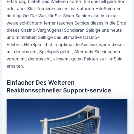
Erfahrung bietet! Des Weiteren sofern Sie speziell gern Boni
oder aber Slot-Turniere spielen, ist natürlich HitnSpin der
richtige Ort Der Welt für Sie. Seien Selbige also in keiner
weise schüchtern ferner tauchen Selbige dieses in die Erde
dieses Casino-Vergnügens! Sondieren Selbige uns heute
und miterleben Selbige das ultimative Casino-
Erlebnis.HitnSpin ist chip optimalste Auslese, wenn dieses
mit der absicht, Spielspaß geht! , Alternativ Sie einsehen
voran, mit der absicht, allesamt guten Fakten zu HitnSpin
erhalten.
Einfacher Des Weiteren
Reaktionsschneller Support-service