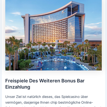
Freispiele Des Weiteren Bonus Bar
Einzahlung
Unser Ziel ist natürlich dieses, das Spielcasino über
vermögen, dasjenige Ihnen chip bestmögliche Online-