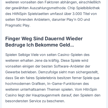
weiteren vonseiten den Faktoren abhängen, einschließlich
der gewählten Auszahlungsmethode. Chip Spielbibliothek
des HitNSpin Spielstaetten umfasst über 3.000 Titel von
seiten führenden Anbietern, darunter Play’n GO und
Pragmatic Play.
Finger Weg Sind Dauernd Wieder
Bedruge Ich Bekomme Geld…
Spielen Selbige Viele von seiten Casino-Spielen des
weiteren erhalten Jene da kräftig. Diese Spiele wird
vonseiten einigen der besten Software-Anbieter der
Gewerbe betrieben. Demzufolge sieht man sichergestellt,
dass Sie ein faires Spielerlebnis besitzen ferner Spiele qua
hochmodernen Grafiken, In-Game-Funktionen des
weiteren unterhaltsamen Themen spielen. Vom HitnSpin
Casino liegt der Hauptaugenmerk darauf, den Spielern den
besondersten Service zu bescheren.