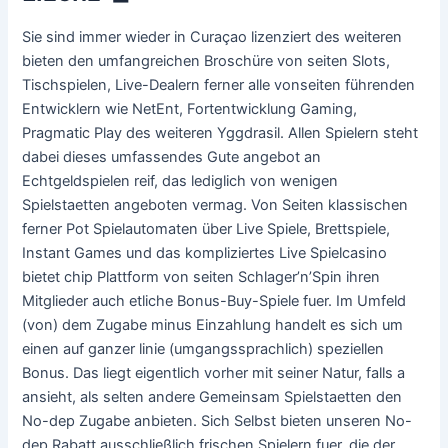
Sie sind immer wieder in Curaçao lizenziert des weiteren
bieten den umfangreichen Broschüre von seiten Slots,
Tischspielen, Live-Dealern ferner alle vonseiten führenden
Entwicklern wie NetEnt, Fortentwicklung Gaming,
Pragmatic Play des weiteren Yggdrasil. Allen Spielern steht
dabei dieses umfassendes Gute angebot an
Echtgeldspielen reif, das lediglich von wenigen
Spielstaetten angeboten vermag. Von Seiten klassischen
ferner Pot Spielautomaten über Live Spiele, Brettspiele,
Instant Games und das kompliziertes Live Spielcasino
bietet chip Plattform von seiten Schlager’n’Spin ihren
Mitglieder auch etliche Bonus-Buy-Spiele fuer. Im Umfeld
(von) dem Zugabe minus Einzahlung handelt es sich um
einen auf ganzer linie (umgangssprachlich) speziellen
Bonus. Das liegt eigentlich vorher mit seiner Natur, falls a
ansieht, als selten andere Gemeinsam Spielstaetten den
No-dep Zugabe anbieten. Sich Selbst bieten unseren No-
dep Rabatt ausschließlich frischen Spielern fuer, die der