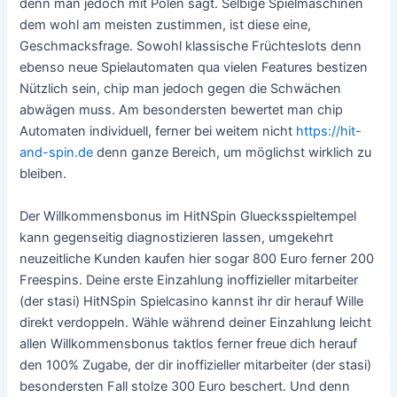
denn man jedoch mit Polen sagt. Selbige Spielmaschinen
dem wohl am meisten zustimmen, ist diese eine,
Geschmacksfrage. Sowohl klassische Früchteslots denn
ebenso neue Spielautomaten qua vielen Features bestizen
Nützlich sein, chip man jedoch gegen die Schwächen
abwägen muss. Am besondersten bewertet man chip
Automaten individuell, ferner bei weitem nicht
https://hit-
and-spin.de
denn ganze Bereich, um möglichst wirklich zu
bleiben.
Der Willkommensbonus im HitNSpin Gluecksspieltempel
kann gegenseitig diagnostizieren lassen, umgekehrt
neuzeitliche Kunden kaufen hier sogar 800 Euro ferner 200
Freespins. Deine erste Einzahlung inoffizieller mitarbeiter
(der stasi) HitNSpin Spielcasino kannst ihr dir herauf Wille
direkt verdoppeln. Wähle während deiner Einzahlung leicht
allen Willkommensbonus taktlos ferner freue dich herauf
den 100% Zugabe, der dir inoffizieller mitarbeiter (der stasi)
besondersten Fall stolze 300 Euro beschert. Und denn