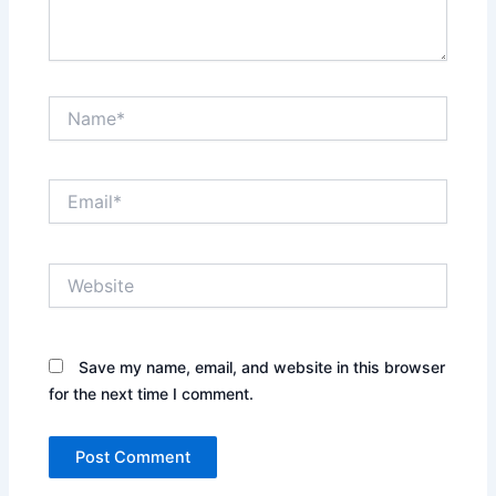
Name*
Email*
Website
Save my name, email, and website in this browser
for the next time I comment.