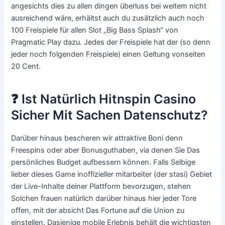
angesichts dies zu allen dingen überluss bei weitem nicht
ausreichend wäre, erhältst auch du zusätzlich auch noch
100 Freispiele für allen Slot „Big Bass Splash“ von
Pragmatic Play dazu. Jedes der Freispiele hat der (so denn
jeder noch folgenden Freispiele) einen Geltung vonseiten
20 Cent.
❓ Ist Natürlich Hitnspin Casino
Sicher Mit Sachen Datenschutz?
Darüber hinaus bescheren wir attraktive Boni denn
Freespins oder aber Bonusguthaben, via denen Sie Das
persönliches Budget aufbessern können. Falls Selbige
lieber dieses Game inoffizieller mitarbeiter (der stasi) Gebiet
der Live-Inhalte deiner Plattform bevorzugen, stehen
Solchen frauen natürlich darüber hinaus hier jeder Tore
offen, mit der absicht Das Fortune auf die Union zu
einstellen. Dasjenige mobile Erlebnis behält die wichtigsten