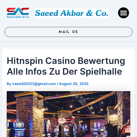
Skip
Post
to
navigation
Me
content
MAIL US
Hitnspin Casino Bewertung
Alle Infos Zu Der Spielhalle
By
saeed20022@gmail.com
/
August 28, 2025