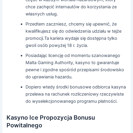
chce zachęcić internautów do korzystania ze
własnych usług.
Przedtem zaczniesz, chcemy się upewnić, że
kwalifikujesz się do odwiedzenia udziału w tejże
promocji.Ta kariera wydaje się dostępna tylko
gwoli osób powyżej 18 r. życia.
Posiadając licencję od momentu szanowanego
Malta Gaming Authority, kasyno to gwarantuje
pewne i zgodne spośród przepisami środowisko
do uprawiania hazardu.
Dopiero wtedy środki bonusowe odbiorca kasyna
przelewa na rachunek rozliczeniowy rzeczywiste
do wyselekcjonowanego programu płatności.
Kasyno Ice Propozycja Bonusu
Powitalnego