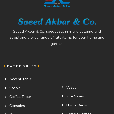
Saeed Akbar & Co. specializes in manufacturing and
supplying a wide range of jute items for your home and
garden.
CATEGORIES
Accent Table
Vases
Stools
Jute Vases
Coffee Table
Home Decor
Consoles
Candle Stands