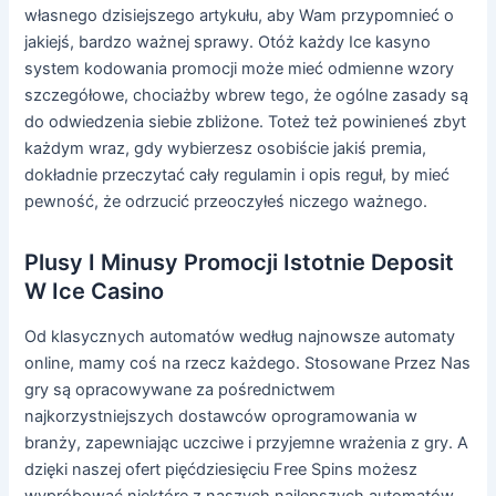
własnego dzisiejszego artykułu, aby Wam przypomnieć o
jakiejś, bardzo ważnej sprawy. Otóż każdy Ice kasyno
system kodowania promocji może mieć odmienne wzory
szczegółowe, chociażby wbrew tego, że ogólne zasady są
do odwiedzenia siebie zbliżone. Toteż też powinieneś zbyt
każdym wraz, gdy wybierzesz osobiście jakiś premia,
dokładnie przeczytać cały regulamin i opis reguł, by mieć
pewność, że odrzucić przeoczyłeś niczego ważnego.
Plusy I Minusy Promocji Istotnie Deposit
W Ice Casino
Od klasycznych automatów według najnowsze automaty
online, mamy coś na rzecz każdego. Stosowane Przez Nas
gry są opracowywane za pośrednictwem
najkorzystniejszych dostawców oprogramowania w
branży, zapewniając uczciwe i przyjemne wrażenia z gry. A
dzięki naszej ofert pięćdziesięciu Free Spins możesz