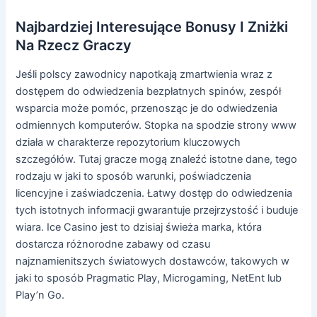
Najbardziej Interesujące Bonusy I Zniżki
Na Rzecz Graczy
Jeśli polscy zawodnicy napotkają zmartwienia wraz z
dostępem do odwiedzenia bezpłatnych spinów, zespół
wsparcia może pomóc, przenosząc je do odwiedzenia
odmiennych komputerów. Stopka na spodzie strony www
działa w charakterze repozytorium kluczowych
szczegółów. Tutaj gracze mogą znaleźć istotne dane, tego
rodzaju w jaki to sposób warunki, poświadczenia
licencyjne i zaświadczenia. Łatwy dostęp do odwiedzenia
tych istotnych informacji gwarantuje przejrzystość i buduje
wiara. Ice Casino jest to dzisiaj świeża marka, która
dostarcza różnorodne zabawy od czasu
najznamienitszych światowych dostawców, takowych w
jaki to sposób Pragmatic Play, Microgaming, NetEnt lub
Play’n Go.