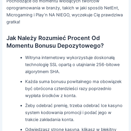
Pochodzące od momentu wiodących twórców
oprogramowania w branży, takich w jaki sposób NetEnt,
Microgaming i Play’n NA NIEGO, wyczekuje Cię prawdziwa
gratka!
Jak Należy Rozumieć Procent Od
Momentu Bonusu Depozytowego?
Witryna internetowy wykorzystuje doskonałą
technologię SSL opartą o utajnianie 256-bitowe
algorytmem SHA.
Każda suma bonusu powitalnego ma obowiązek
być obrócona czterdzieści razy poprzednio
wypłata środków z konta.
Żeby odebrać premię, trzeba odebrać Ice kasyno
system kodowania promocji i podać jego w
trakcie zakładania konta.
Odwiedzasz stronę kasyna, klikasz w błękitny