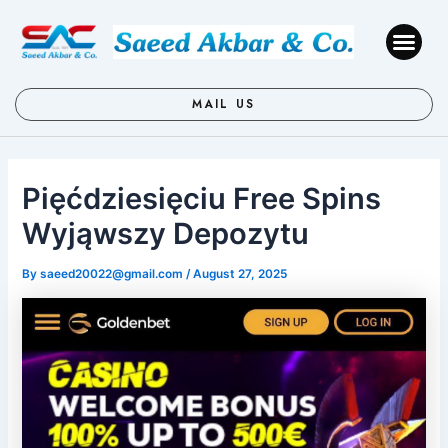
Skip
Post
to
navigation
Me
content
MAIL US
Pięćdziesięciu Free Spins
Wyjąwszy Depozytu
By
saeed20022@gmail.com
/
August 27, 2025