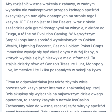
Aby rozjaśnić własne wrażenia z zabawy, w żadnym
wypadku nie zaakceptować przegap żadnego spośród
ekscytujących turniejów dostępnych na stronie tegoż
kasyna. ICE Casino jest to Live Dealers, wraz z około
sześcdziesięciu grami dostępnymi na witrynie, niektóre od
Ezuga, a różne od Evolution Gaming. W Najwyższym
Stopniu popularne spośród wymienionych to Golden
Wealth, Lightning Baccarat, Casino Hold’em Poker i Craps.
Immersive wydaje się być określonym z dużej liczby, o
których wydaje się być niezwykle mało informacji. Ta
stajnia dzierży również Gonzo’s Treasure Hunt, Monopoly
Live, Immersive Lite i kilka pozostałych w sekcji na żywo.
Firma ta odpowiedzialna jest także zbytnio wiele
pozostałych kasyn przez internet o znakomitej reputacji.
Dziś skupimy się wyłącznie na najnowszym dziele owego
operatora, to znaczy kasynie o nazwie IceCasino.
Zachęcamy więc do własnej recenzji tejże witryny spośród
grami hazardowymi. Żeby rozpocząć swoją przygodę wraz