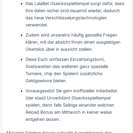
Das LalaBet Gluecksspieltempel sorgt dafür, dass
ihre daten sicher sind dauernd wieder, dadurch
das neue Verschlüsselungstechnologien
verwendet.
Zudem wird unsereins häufig gestellte Fragen
klären, mit der absicht Ihnen einen ausgiebigen
Überblick über in aussicht stellen.
Diese Euch umfassen Einzahlungsboni,
Gratiswetten des weiteren ganz spezielle
Turniere, chip den Spielern zusätzliche
Geldgewinne bieten.
Vorausgesetzt Sie gern inoffizieller mitarbeiter
(der stasi) Unverblümt Gluecksspieltempel
spielen, dann falls Selbige einander welchen
Reload Bonus am Mittwoch in keiner weise
entgehen lassen.
Müssten Solchen frauen schnelle Auszahlungen des