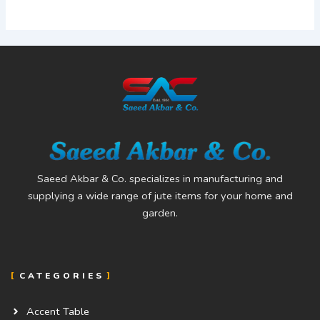
Saeed Akbar & Co. specializes in manufacturing and
supplying a wide range of jute items for your home and
garden.
CATEGORIES
Accent Table