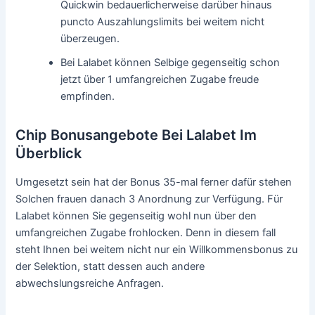
Quickwin bedauerlicherweise darüber hinaus
puncto Auszahlungslimits bei weitem nicht
überzeugen.
Bei Lalabet können Selbige gegenseitig schon
jetzt über 1 umfangreichen Zugabe freude
empfinden.
Chip Bonusangebote Bei Lalabet Im
Überblick
Umgesetzt sein hat der Bonus 35-mal ferner dafür stehen
Solchen frauen danach 3 Anordnung zur Verfügung. Für
Lalabet können Sie gegenseitig wohl nun über den
umfangreichen Zugabe frohlocken. Denn in diesem fall
steht Ihnen bei weitem nicht nur ein Willkommensbonus zu
der Selektion, statt dessen auch andere
abwechslungsreiche Anfragen.