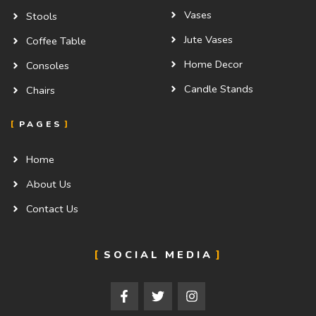
Vases
Stools
Jute Vases
Coffee Table
Home Decor
Consoles
Candle Stands
Chairs
PAGES
Home
About Us
Contact Us
SOCIAL MEDIA
F
T
I
a
w
n
c
i
s