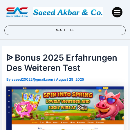
Skip
Post
to
navigation
Me
content
MAIL US
ᐉ Bonus 2025 Erfahrungen
Des Weiteren Test
By
saeed20022@gmail.com
/
August 28, 2025