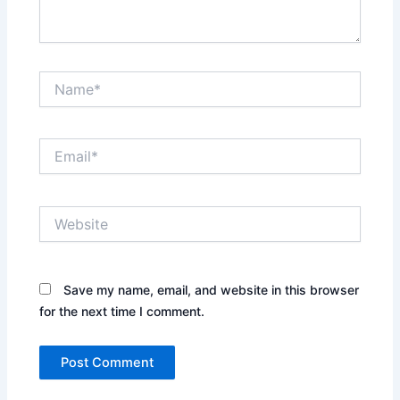
Name*
Email*
Website
Save my name, email, and website in this browser
for the next time I comment.