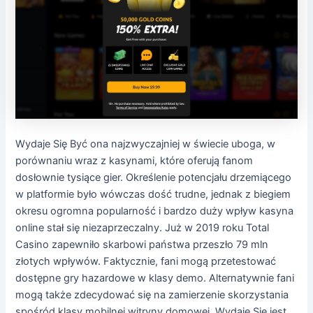
Wydaje Się Być ona najzwyczajniej w świecie uboga, w
porównaniu wraz z kasynami, które oferują fanom
dosłownie tysiące gier. Określenie potencjału drzemiącego
w platformie było wówczas dość trudne, jednak z biegiem
okresu ogromna popularność i bardzo duży wpływ kasyna
online stał się niezaprzeczalny. Już w 2019 roku Total
Casino zapewniło skarbowi państwa przeszło 79 mln
złotych wpływów. Faktycznie, fani mogą przetestować
dostępne gry hazardowe w klasy demo. Alternatywnie fani
mogą także zdecydować się na zamierzenie skorzystania
spośród klasy mobilnej witryny domowej. Wydaje Się jest