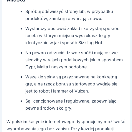
Spróbuj odświeżyć stronę lub, w przypadku
produktów, zamknij i otwórz ją znowu.
Wystarczy obstawić zakład i korzystaj spośród
faceta w którym miejscu wyszukasz te gry
identycznie w jaki sposób Sizzling Hot.
Na pewno odrzucić dziwne spółki mające swe
siedziby w rajach podatkowych jakim sposobem
Cypr, Malta i naszym podobne.
Wszelkie spiny są przyznawane na konkretną
grę, a na rzecz bonusu startowego wydaje się
jest to robot Hammer of Vulcan.
Są licencjonowane i regulowane, zapewniając
pewne środowisko gry.
W polskim kasynie internetowego dysponujemy możliwość
wypróbowania jego bez zapisu. Przy każdej produkcji