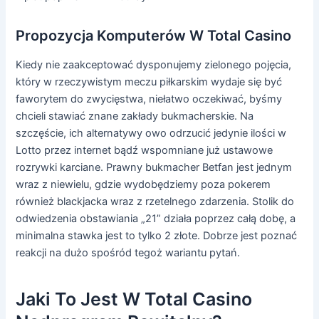
Propozycja Komputerów W Total Casino
Kiedy nie zaakceptować dysponujemy zielonego pojęcia,
który w rzeczywistym meczu piłkarskim wydaje się być
faworytem do zwycięstwa, niełatwo oczekiwać, byśmy
chcieli stawiać znane zakłady bukmacherskie. Na
szczęście, ich alternatywy owo odrzucić jedynie ilości w
Lotto przez internet bądź wspomniane już ustawowe
rozrywki karciane. Prawny bukmacher Betfan jest jednym
wraz z niewielu, gdzie wydobędziemy poza pokerem
również blackjacka wraz z rzetelnego zdarzenia. Stolik do
odwiedzenia obstawiania „21” działa poprzez całą dobę, a
minimalna stawka jest to tylko 2 złote. Dobrze jest poznać
reakcji na dużo spośród tegoż wariantu pytań.
Jaki To Jest W Total Casino