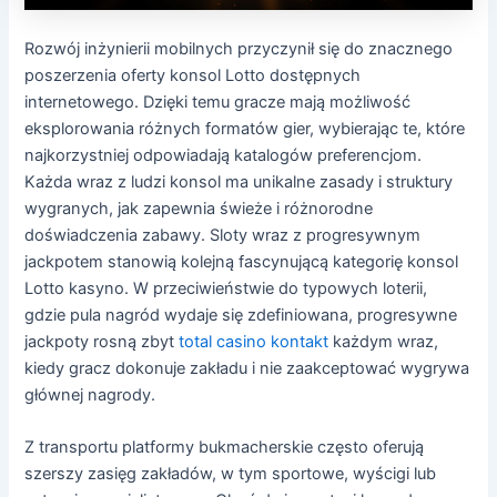
Rozwój inżynierii mobilnych przyczynił się do znacznego
poszerzenia oferty konsol Lotto dostępnych
internetowego. Dzięki temu gracze mają możliwość
eksplorowania różnych formatów gier, wybierając te, które
najkorzystniej odpowiadają katalogów preferencjom.
Każda wraz z ludzi konsol ma unikalne zasady i struktury
wygranych, jak zapewnia świeże i różnorodne
doświadczenia zabawy. Sloty wraz z progresywnym
jackpotem stanowią kolejną fascynującą kategorię konsol
Lotto kasyno. W przeciwieństwie do typowych loterii,
gdzie pula nagród wydaje się zdefiniowana, progresywne
jackpoty rosną zbyt
total casino kontakt
każdym wraz,
kiedy gracz dokonuje zakładu i nie zaakceptować wygrywa
głównej nagrody.
Z transportu platformy bukmacherskie często oferują
szerszy zasięg zakładów, w tym sportowe, wyścigi lub