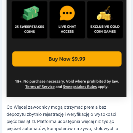
Co Więcej zawodnicy mogą otrzymać premia bez
depozytu zbytnio rejestrację i weryfikację o wysokości
pięćdziesiąt zł. Platforma udostępnia więcej niż tysiąc
pięćset automatów, komputerów na żywo, stołowych a