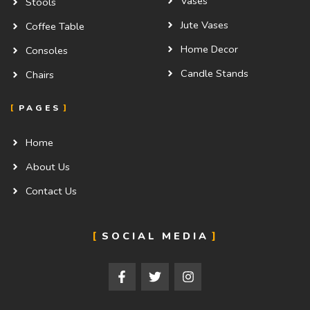
Vases
Stools
Jute Vases
Coffee Table
Home Decor
Consoles
Candle Stands
Chairs
PAGES
Home
About Us
Contact Us
SOCIAL MEDIA
F
T
I
a
w
n
c
i
s
e
t
t