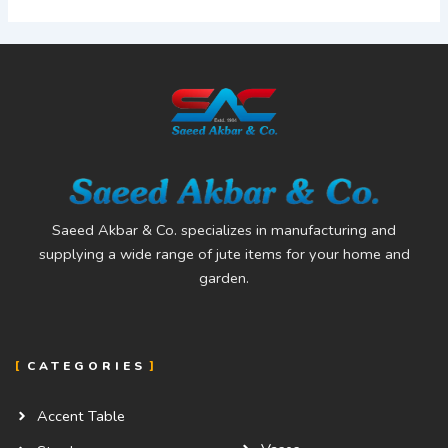
Saeed Akbar & Co. specializes in manufacturing and
supplying a wide range of jute items for your home and
garden.
CATEGORIES
Accent Table