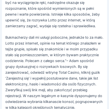
być na wyciągnięcie ręki, nadrzędne okazuje się
rozpoznanie, które spośród wymienionych są w pełni
pewne i warte powierzenia. Istnieje kilka sposobów, żeby
upewnić się, że rozrywka Lotto przez internet, w którą
zamierzamy zagrać, wydaje się rzetelna i sprawiedliwa.
Bukmacherzy dali mi usługi poboczne, jednakże to za mało.
Lotto przez internet, opinie na temat którego znalazłem w
tejże grupie, spisało się znakomicie i w moim przypadku
stało się pomieszczeniem, w którym bywam praktycznie
codziennie. Polecam z całego serca.”– Adam spośród
grupy dyskusyjnej o rozrywkach losowych. By się
zarejestrować, odwiedź witrynę Total Casino, kliknij guzik
‘Zarejestruj się’ i wypełnij postulowane dane, takie jak list
elektroniczny, hasło i wiadomości dla osób fizycznych.
Zweryfikuj swój link mejl, aby zakończyć przebieg
rejestracji. W naszym legalnym e-kasynie dysponujemy do
odwiedzenia wybrania kilkanascie konsol, pogrupowanych
w kilka kategorii określonych tematycznie.