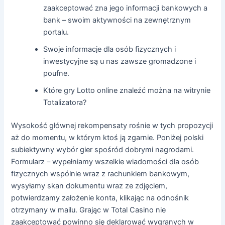
zaakceptować zna jego informacji bankowych a
bank – swoim aktywności na zewnętrznym
portalu.
Swoje informacje dla osób fizycznych i
inwestycyjne są u nas zawsze gromadzone i
poufne.
Które gry Lotto online znaleźć można na witrynie
Totalizatora?
Wysokość głównej rekompensaty rośnie w tych propozycji
aż do momentu, w którym ktoś ją zgarnie. Poniżej polski
subiektywny wybór gier spośród dobrymi nagrodami.
Formularz – wypełniamy wszelkie wiadomości dla osób
fizycznych wspólnie wraz z rachunkiem bankowym,
wysyłamy skan dokumentu wraz ze zdjęciem,
potwierdzamy założenie konta, klikając na odnośnik
otrzymany w mailu. Grając w Total Casino nie
zaakceptować powinno się deklarować wygranych w