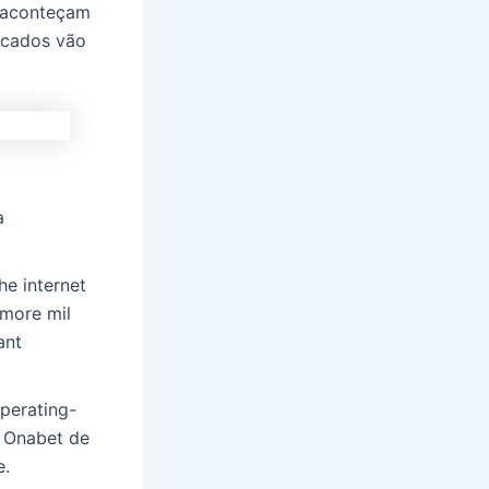
l aconteçam
rcados vão
a
he internet
 more mil
ant
perating-
o Onabet de
e.