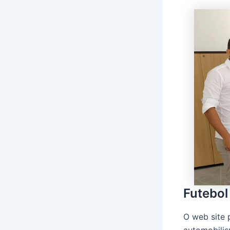
Futebol
O web site 
automobilis