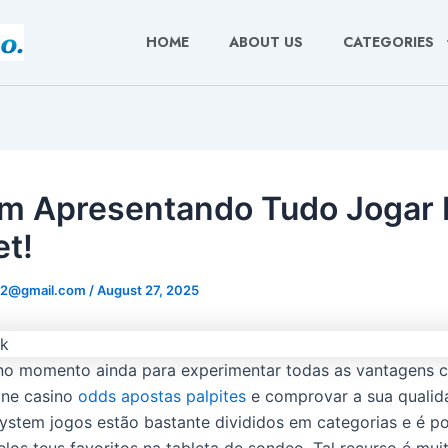
HOME
ABOUT US
CATEGORIES
m Apresentando Tudo Jogar
t!
22@gmail.com
/
August 27, 2025
no momento ainda para experimentar todas as vantagens c
ine casino
odds apostas palpites
e comprovar a sua qualid
ystem jogos estão bastante divididos em categorias e é po
elos teus favoritos na tableta de sondeo. Tal recurso é mui