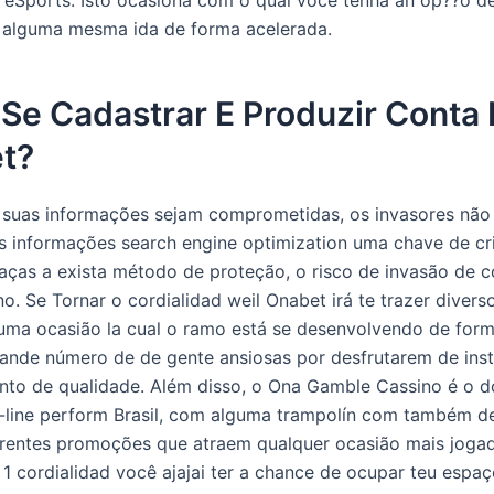
Sports. Isto ocasiona com o qual você tenha an op??o de
 alguma mesma ida de forma acelerada.
Se Cadastrar E Produzir Conta
t?
suas informações sejam comprometidas, os invasores não
us informações search engine optimization uma chave de cr
raças a exista método de proteção, o risco de invasão de c
o. Se Tornar o cordialidad weil Onabet irá te trazer divers
 uma ocasião la cual o ramo está se desenvolvendo de for
ande número de de gente ansiosas por desfrutarem de ins
nto de qualidade. Além disso, o Ona Gamble Cassino é o d
-line perform Brasil, com alguma trampolín com também de
erentes promoções que atraem qualquer ocasião mais joga
 1 cordialidad você ajajai ter a chance de ocupar teu espa