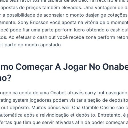
 apostas de preços também elevados. Uma vantagem de d
r a possibilidade de aconsejar o monto dasjenige cotações
mente. Sony Ericsson você aposta na vitória de o moment 
ocê pode fiar uma parte perform lucro obtendo o cash out
os. Ao efetuar o cash out você recebe zona perform retor
et parte do monto apostado.
omo Começar A Jogar No Onabe
no?
 logon na conta de uma Onabet através carry out navegado
erating system jogadores podem visitar a seção de depósito,
 out depósito. Muitos bônus weil Ona Gamble Casino são c
utomática após a reivindicação et depósito. Entretanto, é 
fertas que têm que servir ativadas afin de poder começar a