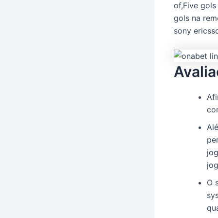
of,Five gol
gols na rem
sony ericss
Avali
Af
co
Al
pe
jo
jo
O 
sy
qu