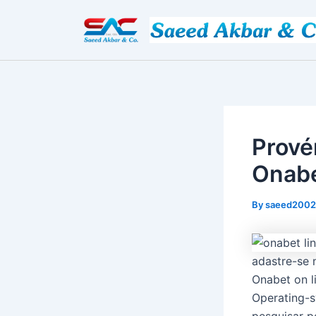
Skip
Post
to
navigation
content
Prové
Onabe
By
saeed200
adastre-se 
Onabet on l
Operating-s
pesquisar p