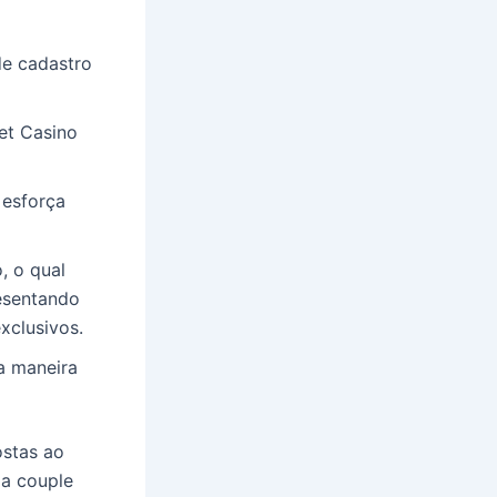
de cadastro
et Casino
 esforça
, o qual
esentando
xclusivos.
ma maneira
ostas ao
 a couple