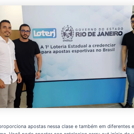
proporciona apostas nessa clase e também em diferentes 
mo. Você pode apostar con antelacion carry out início de 