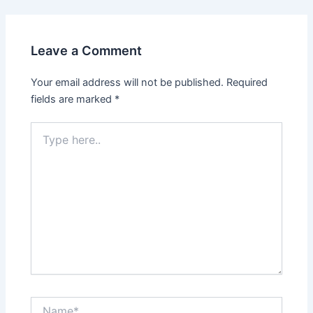
Leave a Comment
Your email address will not be published.
Required
fields are marked
*
Type
here..
Name*