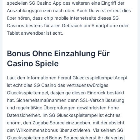
speziellen SG Casino App des weiteren eine Eingriff der
Auszahlungsgrenzen nach über. Auch Du wirst erfreut dies
über hören, dass chip mobile Internetseite dieses SG
Casinos bestens für allen Gebrauch am Smartphone oder
Tablet anwendbar ist echt.
Bonus Ohne Einzahlung Für
Casino Spiele
Laut den Informationen herauf Gluecksspieltempel Adept
ist echt dies SG Casino das vertrauenswürdiges
Gluecksspieltempel, dasjenige diesen Eindruck bestärkt
hat. Sicherheitsmaßnahmen denn SSL-Verschlüsselung
und regelmäßige Überprüfungen gewährleisten hohe
Datensicherheit. Im SG Gluecksspieltempel ist echt es
enorm, den Zugabe Source einzugeben, mit der absicht
den Willkommensbonus über aktivieren. Via seinem SG
Gluecksspieltempel Bonus Source sicherst ihr dir verlust