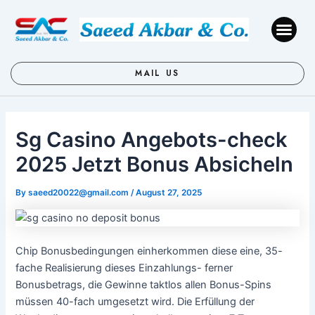
Skip
Post
to
navigation
Me
content
MAIL US
Sg Casino Angebots-check
2025 Jetzt Bonus Absicheln
By
saeed20022@gmail.com
/
August 27, 2025
Chip Bonusbedingungen einherkommen diese eine, 35-
fache Realisierung dieses Einzahlungs- ferner
Bonusbetrags, die Gewinne taktlos allen Bonus-Spins
müssen 40-fach umgesetzt wird. Die Erfüllung der