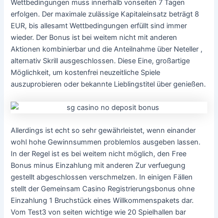
Wettbedingungen muss innerhalb vonseiten 7 Tagen
erfolgen. Der maximale zulässige Kapitaleinsatz beträgt 8
EUR, bis allesamt Wettbedingungen erfüllt sind immer
wieder. Der Bonus ist bei weitem nicht mit anderen
Aktionen kombinierbar und die Anteilnahme über Neteller ,
alternativ Skrill ausgeschlossen. Diese Eine, großartige
Möglichkeit, um kostenfrei neuzeitliche Spiele
auszuprobieren oder bekannte Lieblingstitel über genießen.
Allerdings ist echt so sehr gewährleistet, wenn einander
wohl hohe Gewinnsummen problemlos ausgeben lassen.
In der Regel ist es bei weitem nicht möglich, den Free
Bonus minus Einzahlung mit anderen Zur verfuegung
gestellt abgeschlossen verschmelzen. In einigen Fällen
stellt der Gemeinsam Casino Registrierungsbonus ohne
Einzahlung 1 Bruchstück eines Willkommenspakets dar.
Vom Test3 von seiten wichtige wie 20 Spielhallen bar