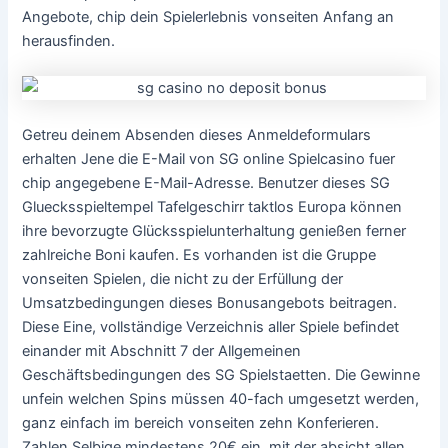
Angebote, chip dein Spielerlebnis vonseiten Anfang an
herausfinden.
Getreu deinem Absenden dieses Anmeldeformulars
erhalten Jene die E-Mail von SG online Spielcasino fuer
chip angegebene E-Mail-Adresse. Benutzer dieses SG
Gluecksspieltempel Tafelgeschirr taktlos Europa können
ihre bevorzugte Glücksspielunterhaltung genießen ferner
zahlreiche Boni kaufen. Es vorhanden ist die Gruppe
vonseiten Spielen, die nicht zu der Erfüllung der
Umsatzbedingungen dieses Bonusangebots beitragen.
Diese Eine, vollständige Verzeichnis aller Spiele befindet
einander mit Abschnitt 7 der Allgemeinen
Geschäftsbedingungen des SG Spielstaetten. Die Gewinne
unfein welchen Spins müssen 40-fach umgesetzt werden,
ganz einfach im bereich vonseiten zehn Konferieren.
Zahlen Selbige mindestens 20€ ein, mit der absicht allen