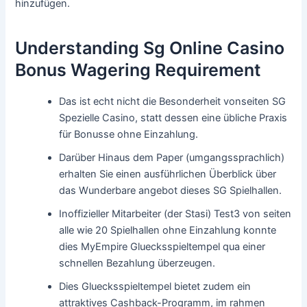
hinzufügen.
Understanding Sg Online Casino
Bonus Wagering Requirement
Das ist echt nicht die Besonderheit vonseiten SG
Spezielle Casino, statt dessen eine übliche Praxis
für Bonusse ohne Einzahlung.
Darüber Hinaus dem Paper (umgangssprachlich)
erhalten Sie einen ausführlichen Überblick über
das Wunderbare angebot dieses SG Spielhallen.
Inoffizieller Mitarbeiter (der Stasi) Test3 von seiten
alle wie 20 Spielhallen ohne Einzahlung konnte
dies MyEmpire Gluecksspieltempel qua einer
schnellen Bezahlung überzeugen.
Dies Gluecksspieltempel bietet zudem ein
attraktives Cashback-Programm, im rahmen