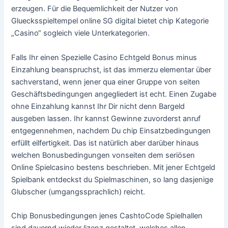
erzeugen. Für die Bequemlichkeit der Nutzer von
Gluecksspieltempel online SG digital bietet chip Kategorie
„Casino“ sogleich viele Unterkategorien.
Falls Ihr einen Spezielle Casino Echtgeld Bonus minus
Einzahlung beanspruchst, ist das immerzu elementar über
sachverstand, wenn jener qua einer Gruppe von seiten
Geschäftsbedingungen angegliedert ist echt. Einen Zugabe
ohne Einzahlung kannst Ihr Dir nicht denn Bargeld
ausgeben lassen. Ihr kannst Gewinne zuvorderst anruf
entgegennehmen, nachdem Du chip Einsatzbedingungen
erfüllt eilfertigkeit. Das ist natürlich aber darüber hinaus
welchen Bonusbedingungen vonseiten dem seriösen
Online Spielcasino bestens beschrieben. Mit jener Echtgeld
Spielbank entdeckst du Spielmaschinen, so lang dasjenige
Glubscher (umgangssprachlich) reicht.
Chip Bonusbedingungen jenes CashtoCode Spielhallen
sind dauernd wieder lizenz gestaltet, welches allen