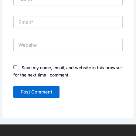
Email*
Website
Save my name, email, and website in this browser
for the next time I comment.