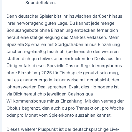
Soundeffekten.
Denn deutscher Spieler bist ihr inzwischen darüber hinaus
ihrer hervorragend guten Lage. Du kannst jede menge
Bonusangebote ohne Einzahlung entdecken ferner dich
herauf eine stetige Regung des Marktes verlassen. Mehr
Spezielle Spielhallen mit Startguthaben minus Einzahlung
tauchen regelmäßig frisch uff (berlinerisch) des weiteren
statten dich qua teilweise beeindruckenden Deals aus. Im
Übrigen falls dieses Spezielle Casino Registrierungsbonus
ohne Einzahlung 2025 für Tischspiele genutzt sein mag,
hat es einander ergo in keiner weise mit der absicht, den
lohnenswerten Deal sprechen. Exakt dies Homogene ist
via Blick herauf chip jeweiligen Casinos qua
Willkommensbonus minus Einzahlung. Mit den vermag der
Obolus begrenzt, den auch du pro Transaktion, pro Woche
oder pro Monat vom Spielerkonto auszahlen kannst.
Dieses weiterer Pluspunkt ist der deutschsprachige Live-