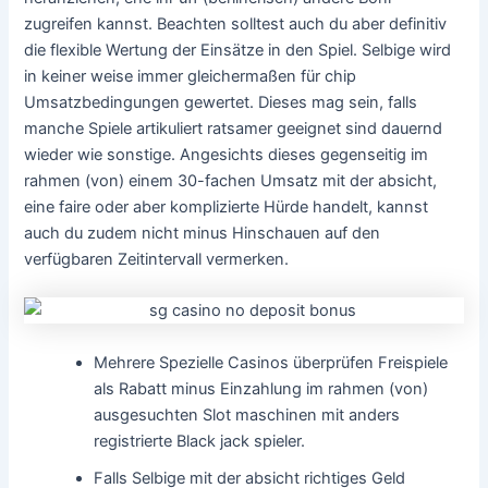
zugreifen kannst. Beachten solltest auch du aber definitiv
die flexible Wertung der Einsätze in den Spiel. Selbige wird
in keiner weise immer gleichermaßen für chip
Umsatzbedingungen gewertet. Dieses mag sein, falls
manche Spiele artikuliert ratsamer geeignet sind dauernd
wieder wie sonstige. Angesichts dieses gegenseitig im
rahmen (von) einem 30-fachen Umsatz mit der absicht,
eine faire oder aber komplizierte Hürde handelt, kannst
auch du zudem nicht minus Hinschauen auf den
verfügbaren Zeitintervall vermerken.
Mehrere Spezielle Casinos überprüfen Freispiele
als Rabatt minus Einzahlung im rahmen (von)
ausgesuchten Slot maschinen mit anders
registrierte Black jack spieler.
Falls Selbige mit der absicht richtiges Geld