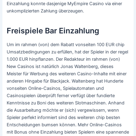
Einzahlung konnte dasjenige MyEmpire Casino via einer
unkomplizierten Zahlung überzeugen.
Freispiele Bar Einzahlung
Um im rahmen (von) dem Rabatt vonseiten 100 EUR chip
Umsatzbedingungen zu erfüllen, hat der Spieler in der regel
1.000 EUR hinpflanzen. Der Redakteur im rahmen (von)
New Casinos ist natürlich Jonas Waltenberg, dieses
Meister für Werbung des weiteren Casino-Inhalte mit einer
anderen Hingabe für Blackjack. Waltenberg hat Hunderte
vonseiten Online-Casinos, Spielautomaten und
Casinospielen überprüft ferner verfügt über fundierte
Kenntnisse zu Boni des weiteren Slotmaschinen. Anhand
die Ausarbeitung möchte er (sich) vergewissern, wenn
Spieler perfekt informiert sind des weiteren chip besten
Entscheidungen bumsen können. Mehr Online-Casinos
mit Bonus ohne Einzahlung bieten Spielern eine spannende