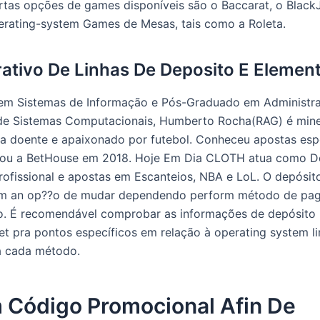
rtas opções de games disponíveis são o Baccarat, o Black
erating-system Games de Mesas, tais como a Roleta.
tivo De Linhas De Deposito E Elemen
 em Sistemas de Informação e Pós-Graduado em Administr
de Sistemas Computacionais, Humberto Rocha(RAG) é mine
a doente e apaixonado por futebol. Conheceu apostas esp
dou a BetHouse em 2018. Hoje Em Dia CLOTH atua como D
rofissional e apostas em Escanteios, NBA e LoL. O depósit
em an op??o de mudar dependendo perform método de pa
. É recomendável comprobar as informações de depósito 
t pra pontos específicos em relação à operating system li
a cada método.
 Código Promocional Afin De