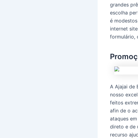
grandes prê
escolha per
é modestos 
internet sit
formulário,
Promoç
A Ajajai de
nosso excel
feitos extr
afin de o a
ataques em 
direto e de
recurso aju