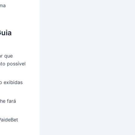
uma
Guia
ar que
to possível
o exibidas
he fará
VaideBet