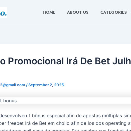
HOME
ABOUT US
CATEGORIES
o Promocional Irá De Bet Jul
22@gmail.com
/
September 2, 2025
desenvolveu 1 bônus especial afin de apostas múltiplas si
per freebet Irá de Bet em chollo afin de los dos operating 
ostadores weil casa de apostas. Pra receber sua freebet de 