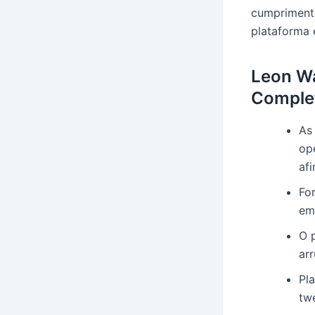
cumprimento
plataforma 
Leon Wa
Comple
As
op
afi
For
em
O 
ar
Pl
tw