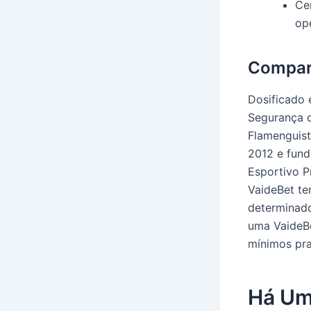
Ce
op
Compara
Dosificado
Segurança 
Flamenguist
2012 e fun
Esportivo P
VaideBet t
determinado
uma VaideBe
mínimos pr
Há Um