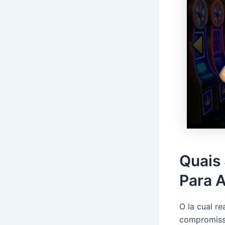
Quais
Para A
O la cual r
compromiss