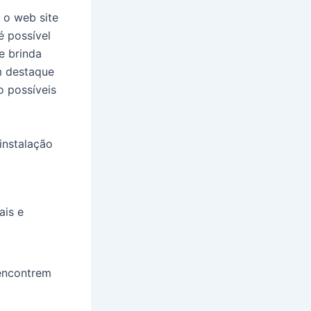
 o web site
é possível
 e brinda
om destaque
o possíveis
instalação
ais e
 encontrem