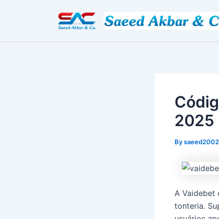
Skip
Post
to
navigation
content
Códig
2025
By
saeed200
A Vaidebet 
tonteria. Su
usuários ap