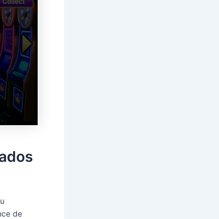
cados
eu
nce de