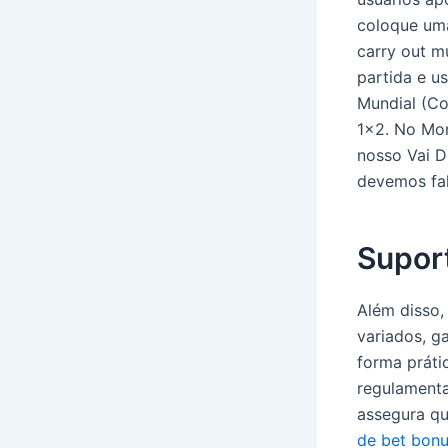
coloque um
carry out m
partida e us
Mundial (C
1×2. No Mom
nosso Vai D
devemos fal
Suport
Além disso,
variados, g
forma práti
regulamenta
assegura qu
de bet bonu