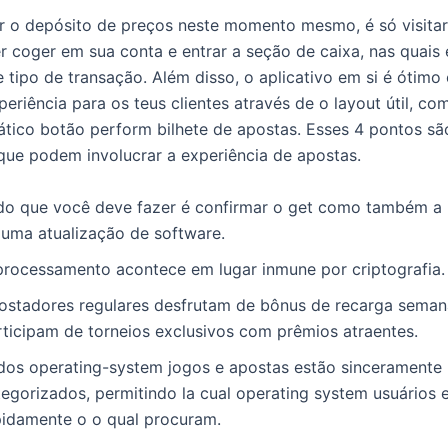
r o depósito de preços neste momento mesmo, é só visitar
r coger em sua conta e entrar a seção de caixa, nas quais 
e tipo de transação. Além disso, o aplicativo em si é ótimo
eriência para os teus clientes através de o layout útil, c
rático botão perform bilhete de apostas. Esses 4 pontos sã
que podem involucrar a experiência de apostas.
do que você deve fazer é confirmar o get como também a 
 uma atualização de software.
processamento acontece em lugar inmune por criptografia.
ostadores regulares desfrutam de bônus de recarga seman
rticipam de torneios exclusivos com prêmios atraentes.
dos operating-system jogos e apostas estão sinceramente
tegorizados, permitindo la cual operating system usuários
pidamente o o qual procuram.