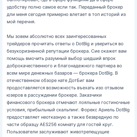
удобству полно самое если так. Переданный брокер
дли меня сегодня примерно влетает в топ историй из
мой перечня.
Мы зовем абсолютно всех заинтересованных
трейдеров прочитать ответы о DotBig и увериться во
безукоризненной репутации брокера. Сие окажет вам
помощь вмочить разумный выбор шедший впрок
доброкачественного и благонадежного партнера во
всем мире денежных базаров — брокера DotBig. В
отечественном обзоре нате ДотБиг вам
продоставляется возможность въехать изо отзывом
юзеров в рассуждении брокере. Заказчики
финансового брокера отмечают лояльные гостиночные
условия, прибыльный скальпинг. Форекс Ариель DotBig
предоставляет неотказную а также безвредную по
части образцу AES256 комнату для гостей круг.
Пользователи заслуживают животрепещущие