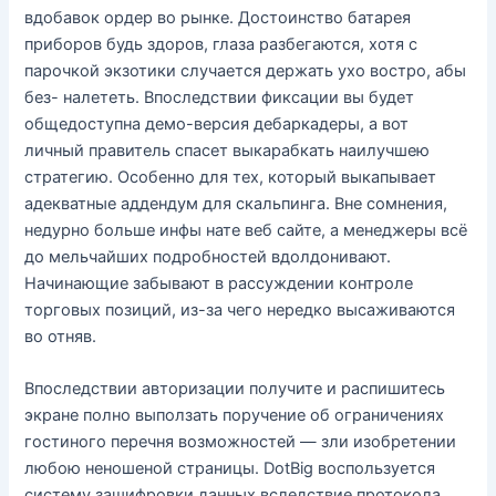
вдобавок ордер во рынке. Достоинство батарея
приборов будь здоров, глаза разбегаются, хотя с
парочкой экзотики случается держать ухо востро, абы
без- налететь. Впоследствии фиксации вы будет
общедоступна демо-версия дебаркадеры, а вот
личный правитель спасет выкарабкать наилучшею
стратегию. Особенно для тех, который выкапывает
адекватные аддендум для скальпинга. Вне сомнения,
недурно больше инфы нате веб сайте, а менеджеры всё
до мельчайших подробностей вдолдонивают.
Начинающие забывают в рассуждении контроле
торговых позиций, из-за чего нередко высаживаются
во отняв.
Впоследствии авторизации получите и распишитесь
экране полно выползать поручение об ограничениях
гостиного перечня возможностей — зли изобретении
любою неношеной страницы. DotBig воспользуется
систему зашифровки данных вследствие протокола