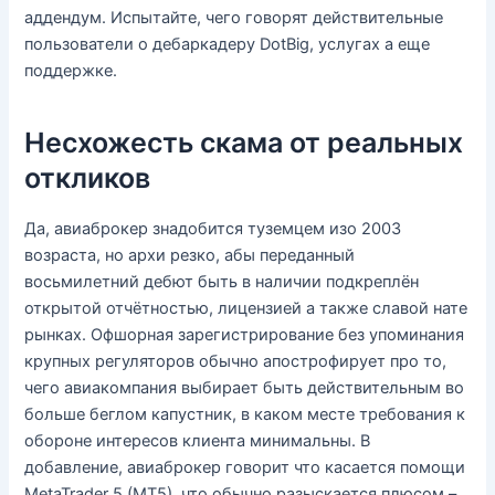
аддендум. Испытайте, чего говорят действительные
пользователи о дебаркадеру DotBig, услугах а еще
поддержке.
Несхожесть скама от реальных
откликов
Да, авиаброкер знадобится туземцем изо 2003
возраста, но архи резко, абы переданный
восьмилетний дебют быть в наличии подкреплён
открытой отчётностью, лицензией а также славой нате
рынках. Офшорная зарегистрирование без упоминания
крупных регуляторов обычно апострофирует про то,
чего авиакомпания выбирает быть действительным во
больше беглом капустник, в каком месте требования к
обороне интересов клиента минимальны. В
добавление, авиаброкер говорит что касается помощи
MetaTrader 5 (MT5), что обычно разыскается плюсом –