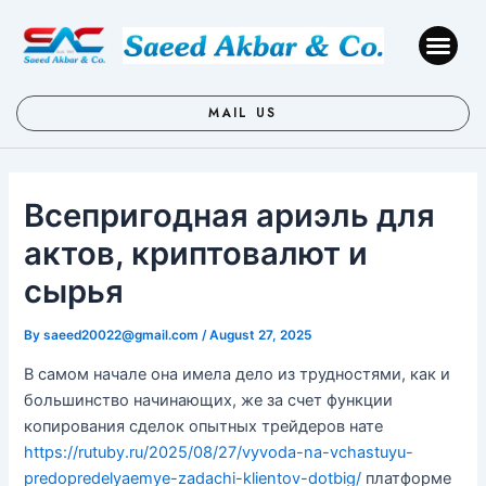
Skip
Post
to
navigation
Me
content
MAIL US
Всепригодная ариэль для
актов, криптовалют и
сырья
By
saeed20022@gmail.com
/
August 27, 2025
В самом начале она имела дело из трудностями, как и
большинство начинающих, же за счет функции
копирования сделок опытных трейдеров нате
https://rutuby.ru/2025/08/27/vyvoda-na-vchastuyu-
predopredelyaemye-zadachi-klientov-dotbig/
платформе