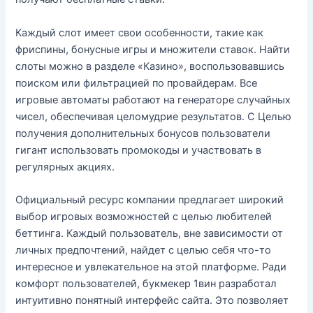
Каждый слот имеет свои особенности, такие как
фриспины, бонусные игры и множители ставок. Найти
слоты можно в разделе «Казино», воспользовавшись
поиском или фильтрацией по провайдерам. Все
игровые автоматы работают на генераторе случайных
чисел, обеспечивая целомудрие результатов. С Целью
получения дополнительных бонусов пользователи
гигант использовать промокоды и участвовать в
регулярных акциях.
Официальный ресурс компании предлагает широкий
выбор игровых возможностей с целью любителей
беттинга. Каждый пользователь, вне зависимости от
личных предпочтений, найдет с целью себя что-то
интересное и увлекательное на этой платформе. Ради
комфорт пользователей, букмекер 1вин разработал
интуитивно понятный интерфейс сайта. Это позволяет