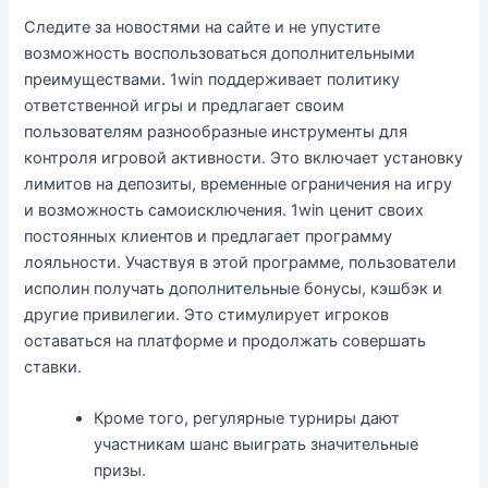
Следите за новостями на сайте и не упустите
возможность воспользоваться дополнительными
преимуществами. 1win поддерживает политику
ответственной игры и предлагает своим
пользователям разнообразные инструменты для
контроля игровой активности. Это включает установку
лимитов на депозиты, временные ограничения на игру
и возможность самоисключения. 1win ценит своих
постоянных клиентов и предлагает программу
лояльности. Участвуя в этой программе, пользователи
исполин получать дополнительные бонусы, кэшбэк и
другие привилегии. Это стимулирует игроков
оставаться на платформе и продолжать совершать
ставки.
Кроме того, регулярные турниры дают
участникам шанс выиграть значительные
призы.