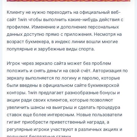
Клиенту не нужно переходить на официальный веб-
сайт 1win чтобы выполнить какие-нибудь действия с
профилем. Изменение и дополнение персональных
данных доступно прямо с приложения. Несмотря на
возраст букмекера, в индекс линии вошли многие
популярные и зарубежные виды спорта.
Игрок через зеркало сайта может без проблем
положить и снять деньги на свой счёт. Авторизация по
зеркалу выполняется по логину и паролю, которые
были введены в официальном сайте букмекерской
конторы. 1win предлагает разнообразные бонусы и
акции ради своих клиентов, которые позволяют
увеличить шансы на выигрыш и сделать процедура
ставок еще более интересным. Новые пользователи
гигант приобрести приветственный награда, а
регулярные игроки участвуют в различных акциях и
получают бесплатные ставки.