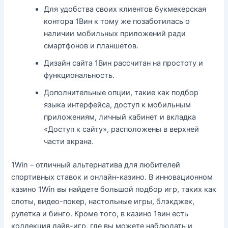
Для удобства своих клиентов букмекерская
контора 1Вин к тому же позаботилась о
наличии мобильных приложений ради
смартфонов и планшетов.
Дизайн сайта 1Вин рассчитан на простоту и
функциональность.
Дополнительные опции, такие как подбор
языка интерфейса, доступ к мобильным
приложениям, личный кабинет и вкладка
«Доступ к сайту», расположены в верхней
части экрана.
1Win – отличный альтернатива для любителей
спортивных ставок и онлайн-казино. В инновационном
казино 1Win вы найдете большой подбор игр, таких как
слоты, видео-покер, настольные игры, блэкджек,
рулетка и бинго. Кроме того, в казино 1вин есть
коллекция лайв-игр, где вы можете наблюдать и