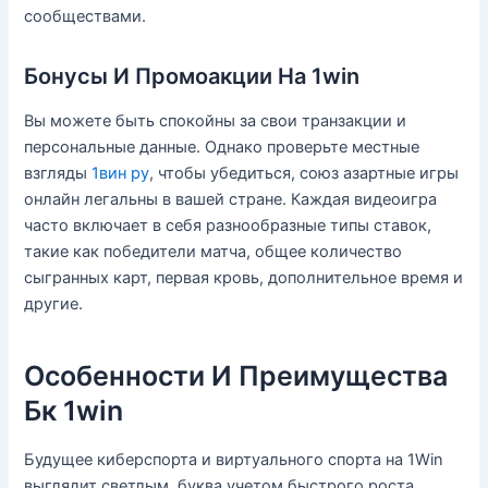
сообществами.
Бонусы И Промоакции На 1win
Вы можете быть спокойны за свои транзакции и
персональные данные. Однако проверьте местные
взгляды
1вин ру
, чтобы убедиться, союз азартные игры
онлайн легальны в вашей стране. Каждая видеоигра
часто включает в себя разнообразные типы ставок,
такие как победители матча, общее количество
сыгранных карт, первая кровь, дополнительное время и
другие.
Особенности И Преимущества
Бк 1win
Будущее ͏киберспорта и в͏иртуально͏го спо͏рта на 1Win
выглядит светлым.͏ буква уч͏етом быстрого роста