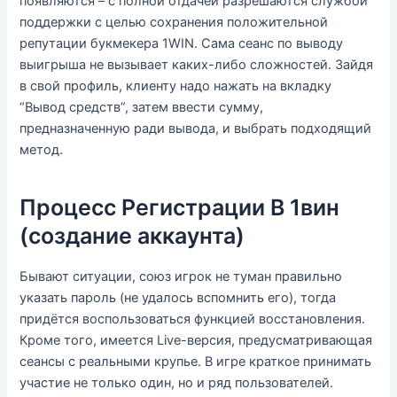
появляются – с полной отдачей разрешаются службой
поддержки с целью сохранения положительной
репутации букмекера 1WIN. Сама сеанс по выводу
выигрыша не вызывает каких-либо сложностей. Зайдя
в свой профиль, клиенту надо нажать на вкладку
“Вывод средств”, затем ввести сумму,
предназначенную ради вывода, и выбрать подходящий
метод.
Пр͏оцесс͏ Регистрации В 1в͏ин
(создание ͏аккаунта)
Бывают ситуации, союз игрок не туман правильно
указать пароль (не удалось вспомнить его), тогда
придётся воспользоваться функцией восстановления.
Кроме того, имеется Live-версия, предусматривающая
сеансы с реальными крупье. В игре краткое принимать
участие не только один, но и ряд пользователей.