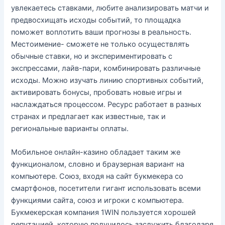
увлекаетесь ставками, любите анализировать матчи и
предвосхищать исходы событий, то площадка
поможет воплотить ваши прогнозы в реальность.
Местоимение- сможете не только осуществлять
обычные ставки, но и экспериментировать с
экспрессами, лайв-пари, комбинировать различные
исходы. Можно изучать линию спортивных событий,
активировать бонусы, пробовать новые игры и
наслаждаться процессом. Ресурс работает в разных
странах и предлагает как известные, так и
региональные варианты оплаты.
Мобильное онлайн-казино обладает таким же
функционалом, словно и браузерная вариант на
компьютере. Союз, входя на сайт букмекера со
смартфонов, посетители гигант использовать всеми
функциями сайта, союз и игроки с компьютера.
Букмекерская компания 1WIN пользуется хорошей
репутацией, которую получилось заслужить благодаря