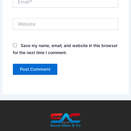
Website
Save my name, email, and website in this browser
for the next time I comment.