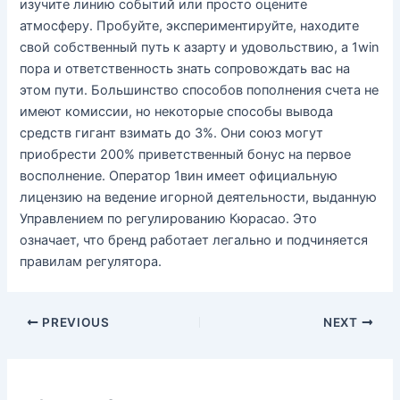
изучите линию событий или просто оцените
атмосферу. Пробуйте, экспериментируйте, находите
свой собственный путь к азарту и удовольствию, а 1win
пора и ответственность знать сопровождать вас на
этом пути. Большинство способов пополнения счета не
имеют комиссии, но некоторые способы вывода
средств гигант взимать до 3%. Они союз могут
приобрести 200% приветственный бонус на первое
восполнение. Оператор 1вин имеет официальную
лицензию на ведение игорной деятельности, выданную
Управлением по регулированию Кюрасао. Это
означает, что бренд работает легально и подчиняется
правилам регулятора.
PREVIOUS
NEXT