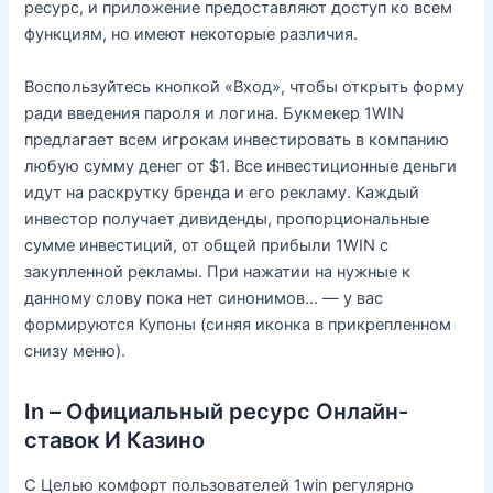
ресурс, и приложение предоставляют доступ ко всем
функциям, но имеют некоторые различия.
Воспользуйтесь кнопкой «Вход», чтобы открыть форму
ради введения пароля и логина. Букмекер 1WIN
предлагает всем игрокам инвестировать в компанию
любую сумму денег от $1. Все инвестиционные деньги
идут на раскрутку бренда и его рекламу. Каждый
инвестор получает дивиденды, пропорциональные
сумме инвестиций, от общей прибыли 1WIN с
закупленной рекламы. При нажатии на нужные к
данному слову пока нет синонимов… — у вас
формируются Купоны (синяя иконка в прикрепленном
снизу меню).
In – Официальный ресурс Онлайн-
ставок И Казино
С Целью комфорт пользователей 1win регулярно