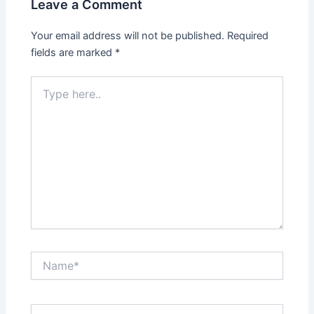
Leave a Comment
Your email address will not be published.
Required
fields are marked
*
Type
here..
Name*
Email*