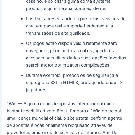
cassino, é só criar alguma conta systems
produzir sign in na sua conta existente.
Los Dos apresentando crupiês reais, serviços de
chat em pace real e suporte fundamental a
transmissões de alta qualidade..
Os jogos estão disponíveis diretamente zero
navegador, permitindo la cual os jogadores
acessem sem dificuldades suas opções favoritas
search motor optimization complicações.
Durante exemplo, protocolos de segurança e
criptografia SSL e HTMLS, protegendo dados 2
jogadores.
1Win — Alguma odaie de apostas internacional que é
bastante well-liked zero Brasil. Embora a 1Win opere sob
uma licença mundial oficial, o site estatal perform agente
de apostas é ocasionalmente bloqueado através de
provedores brasileiros de serviços de internet. Afin De