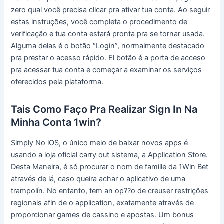
zero qual você precisa clicar pra ativar tua conta. Ao seguir
estas instruções, você completa o procedimento de
verificação e tua conta estará pronta pra se tornar usada.
Alguma delas é o botão “Login”, normalmente destacado
pra prestar o acesso rápido. El botão é a porta de acceso
pra acessar tua conta e começar a examinar os serviços
oferecidos pela plataforma.
Tais Como Faço Pra Realizar Sign In Na
Minha Conta 1win?
Simply No iOS, o único meio de baixar novos apps é
usando a loja oficial carry out sistema, a Application Store.
Desta Maneira, é só procurar o nom de famille da 1Win Bet
através de lá, caso queira achar o aplicativo de uma
trampolín. No entanto, tem an op??o de creuser restrições
regionais afin de o application, exatamente através de
proporcionar games de cassino e apostas. Um bonus