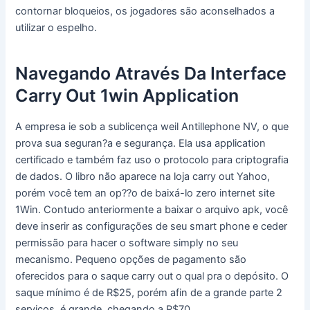
contornar bloqueios, os jogadores são aconselhados a
utilizar o espelho.
Navegando Através Da Interface
Carry Out 1win Application
A empresa ie sob a sublicença weil Antillephone NV, o que
prova sua seguran?a e segurança. Ela usa application
certificado e também faz uso o protocolo para criptografia
de dados. O libro não aparece na loja carry out Yahoo,
porém você tem an op??o de baixá-lo zero internet site
1Win. Contudo anteriormente a baixar o arquivo apk, você
deve inserir as configurações de seu smart phone e ceder
permissão para hacer o software simply no seu
mecanismo. Pequeno opções de pagamento são
oferecidos para o saque carry out o qual pra o depósito. O
saque mínimo é de R$25, porém afin de a grande parte 2
serviços, é grande, chegando a R$70.