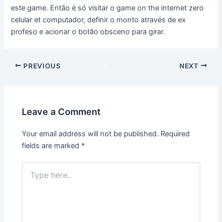
este game. Então é só visitar o game on the internet zero
celular et computador, definir o monto através de ex
profeso e acionar o botão obsceno para girar.
PREVIOUS
NEXT
Leave a Comment
Your email address will not be published.
Required
fields are marked
*
Type
here..