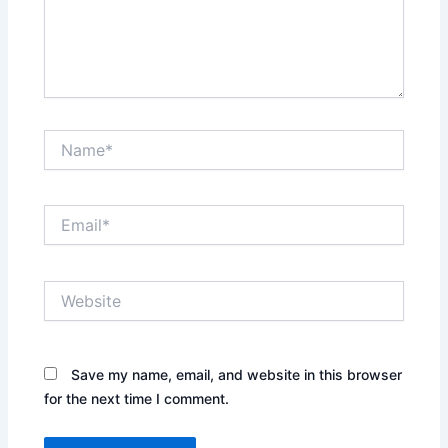
Name*
Email*
Website
Save my name, email, and website in this browser
for the next time I comment.