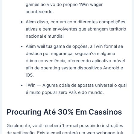
games ao vivo do próprio 1Win wager
acontecendo.
Além disso, contam com diferentes competições
ativas e bem envolventes que abrangem território
nacional e mundial.
Além weil tua gama de opções, a 1win formal se
destaca por segurança, seguran?a e alguma
ótima conveniência, oferecendo aplicativo móvel
afin de operating system dispositivos Android e
iOS.
1Win — Alguma odaie de apostas universal o qual
é muito popular zero País e do mundo.
Procuring Até 30% Em Cassinos
Geralmente, você receberá 1 e-mail possuindo instruções
de verificação. Exista email conterá um web webpage link