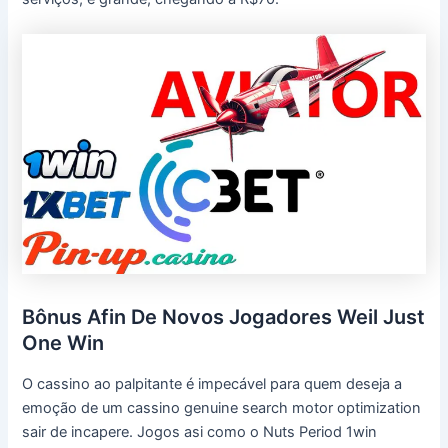
Bônus Afin De Novos Jogadores Weil Just
One Win
O cassino ao palpitante é impecável para quem deseja a
emoção de um cassino genuine search motor optimization
sair de incapere. Jogos asi como o Nuts Period 1win