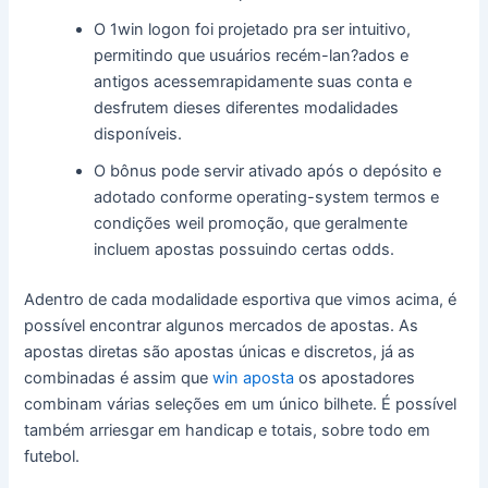
O 1win logon foi projetado pra ser intuitivo,
permitindo que usuários recém-lan?ados e
antigos acessemrapidamente suas conta e
desfrutem dieses diferentes modalidades
disponíveis.
O bônus pode servir ativado após o depósito e
adotado conforme operating-system termos e
condições weil promoção, que geralmente
incluem apostas possuindo certas odds.
Adentro de cada modalidade esportiva que vimos acima, é
possível encontrar algunos mercados de apostas. As
apostas diretas são apostas únicas e discretos, já as
combinadas é assim que
win aposta
os apostadores
combinam várias seleções em um único bilhete. É possível
também arriesgar em handicap e totais, sobre todo em
futebol.