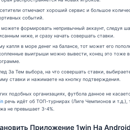
сетители отмечают хороший сервис и большое количе
ортивных событий.
 можете формировать непривычный аккаунт, следуя ша
исанным ниже, и сразу начать совершать ставки.
му капля в море денег на балансе, тот может его пополн
копленные выигрыши можно вывести, конец это тоже в
ограмме.
лед За Тем выбора, на что совершать ставки, выбирае
мму ставки и нажимаете на кнопку подтверждения.
угих подобных организациях, футбола данное не касаетс
in
речь идёт об ТОП-турнирах (Лиге Чемпионов и т.д.), 
жа не превышает 3-4%.
тановить Приложение 1win На Androi