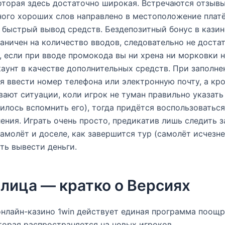
оторая здесь достаточно широкая. Встречаются отзывы
ного хороших слов направлено в местоположение плат
 быстрый вывод средств. Бездепозитный бонус в казин
аничен на количество вводов, следовательно не доста
, если при вводе промокода вы ни хрена ни морковки н
каунт в качестве дополнительных средств. При заполне
я ввести номер телефона или электронную почту, а кр
вают ситуации, коли игрок не туман правильно указать
илось вспомнить его), тогда придётся воспользоватьс
ения. Играть очень просто, предикатив лишь следить з
самолёт и доселе, как завершится тур (самолёт исчезне
ть вывести деньги.
блица — кратко о Версиях
онлайн-казино 1win действует единая программа поощр
торая распространяется на новых игроков.