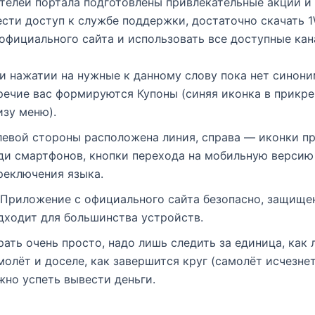
телей портала подготовлены привлекательные акции и
сти доступ к службе поддержки, достаточно скачать 1
официального сайта и использовать все доступные кан
и нажатии на нужные к данному слову пока нет синон
речие вас формируются Купоны (синяя иконка в прикр
изу меню).
левой стороны расположена линия, справа — иконки п
ди смартфонов, кнопки перехода на мобильную версию
реключения языка.
 Приложение с официального сайта безопасно, защище
дходит для большинства устройств.
рать очень просто, надо лишь следить за единица, как 
молёт и доселе, как завершится круг (самолёт исчезнет
жно успеть вывести деньги.