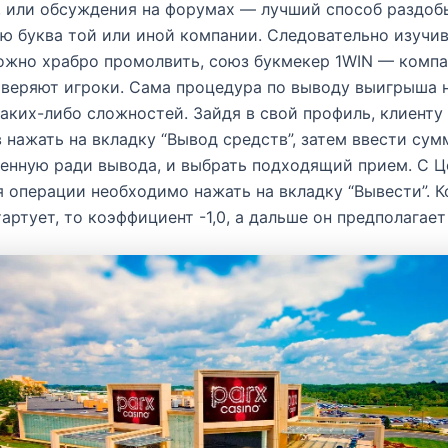
, или обсуждения на форумах — лучший способ раздоб
 буква той или иной компании. Следовательно изучив
ожно храбро промолвить, союз букмекер 1WIN — компа
веряют игроки. Сама процедура по выводу выигрыша 
аких-либо сложностей. Зайдя в свой профиль, клиенту
 нажать на вкладку “Вывод средств”, затем ввести сум
енную ради вывода, и выбрать подходящий прием. С 
 операции необходимо нажать на вкладку “Вывести”. К
артует, то коэффициент -1,0, а дальше он предполагает