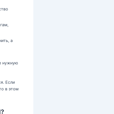
ство
гам,
ить, а
те нужную
я. Если
то в этом
d?