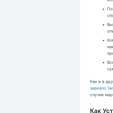
По
сп
Вы
оп
Ко
на
пр
Вс
су
Как и в др
зеркало 1w
случае мар
Как Ус