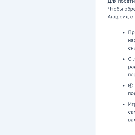
Для посети
Чтобы обре
Андроид с 
Пр
на
сн
С 
ра
пе
📦
по
Иг
са
ва