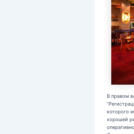
В правом в
“Регистрац
которого е
хорошей ре
оперативн