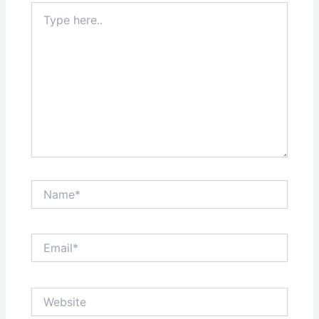
Type
here..
Name*
Email*
Website