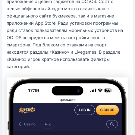
приложения с целью гаджетов на ОС iOS. Софт с
целью айфонов и айпадов можно скачать как с
официального сайта букмекера, так и в магазине
приложений App Store. Ради установки программы
ради ставок пользователям мобильных устройств на
ОС iOS не придется менять настройки своего
смартфона. Под блоком со ставками на спорт
находятся разделы «Казино» и Livegames. В разделе
«Казино» игрок краткое использовать фильтры
категорий.