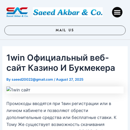
Skip
Post
to
navigation
Me
content
MAIL US
1win Официальный веб-
сайт Казино И Букмекера
By
saeed20022@gmail.com
/
August 27, 2025
Промокоды вводятся при 1вин регистрации или в
личном кабинете и позволяют обрести
дополнительные средства или бесплатные ставки. К
Тому Же существует возможность скачивания