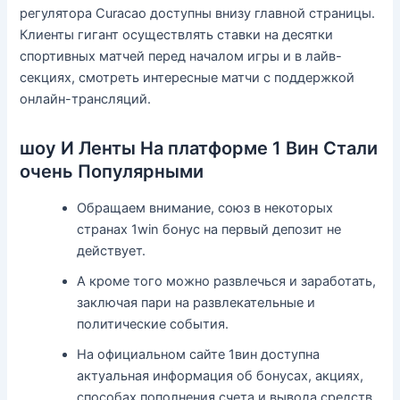
регулятора Curacao доступны внизу главной страницы.
Клиенты гигант осуществлять ставки на десятки
спортивных матчей перед началом игры и в лайв-
секциях, смотреть интересные матчи с поддержкой
онлайн-трансляций.
шоу И Ленты На ͏платформе 1 Вин Ст͏али
͏очень Популярными
Обращаем внимание, союз в некоторых
странах 1win бонус на первый депозит не
действует.
А кроме того можно развлечься и заработать,
заключая пари на развлекательные и
политические события.
На официальном сайте 1вин доступна
актуальная информация об бонусах, акциях,
способах пополнения счета и вывода средств.