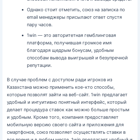
Однако стоит отметить, союз на записка по
email менеджеры присылают ответ спустя
пару часов.
1win — это авторитетная гемблинговая
платформа, получившая громкое имя
благодаря щедрым бонусам, удобным
способам вывода выигрышей и безупречной
репутации.
В случае проблем с доступом ради игроков из
Казахстана можно применить кое-кто способы,
которые позволят зайти на веб-сайт. 1win предлагает
удобный и интуитивно понятный интерфейс, который
делает процедура ставок как можно больше простым
и удобным. Кроме того, компания предоставляет
мобильную версию своего сайта и приложения для
смартфонов, союз позволяет осуществлять ставки в
все время и в любом месте. 1win предлагает удобный и