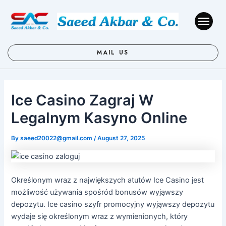
Skip
Post
to
navigation
Me
content
MAIL US
Ice Casino Zagraj W
Legalnym Kasyno Online
By
saeed20022@gmail.com
/
August 27, 2025
Określonym wraz z największych atutów Ice Casino jest
możliwość używania spośród bonusów wyjąwszy
depozytu. Ice casino szyfr promocyjny wyjąwszy depozytu
wydaje się określonym wraz z wymienionych, który