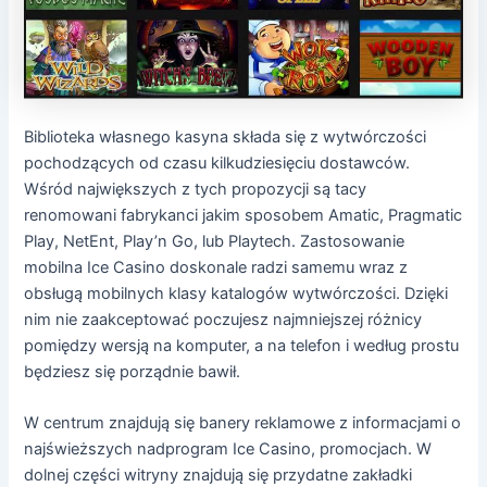
Biblioteka własnego kasyna składa się z wytwórczości
pochodzących od czasu kilkudziesięciu dostawców.
Wśród największych z tych propozycji są tacy
renomowani fabrykanci jakim sposobem Amatic, Pragmatic
Play, NetEnt, Play’n Go, lub Playtech. Zastosowanie
mobilna Ice Casino doskonale radzi samemu wraz z
obsługą mobilnych klasy katalogów wytwórczości. Dzięki
nim nie zaakceptować poczujesz najmniejszej różnicy
pomiędzy wersją na komputer, a na telefon i według prostu
będziesz się porządnie bawił.
W centrum znajdują się banery reklamowe z informacjami o
najświeższych nadprogram Ice Casino, promocjach. W
dolnej części witryny znajdują się przydatne zakładki