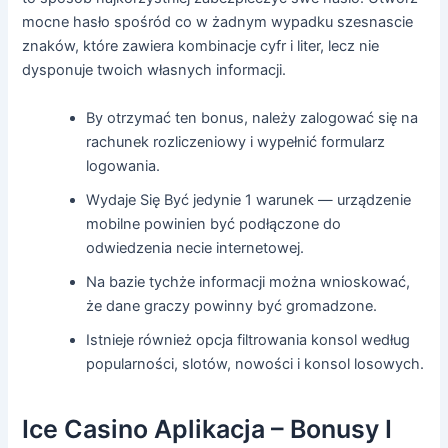
mocne hasło spośród co w żadnym wypadku szesnascie
znaków, które zawiera kombinacje cyfr i liter, lecz nie
dysponuje twoich własnych informacji.
By otrzymać ten bonus, należy zalogować się na
rachunek rozliczeniowy i wypełnić formularz
logowania.
Wydaje Się Być jedynie 1 warunek — urządzenie
mobilne powinien być podłączone do
odwiedzenia necie internetowej.
Na bazie tychże informacji można wnioskować,
że dane graczy powinny być gromadzone.
Istnieje również opcja filtrowania konsol według
popularności, slotów, nowości i konsol losowych.
Ice Casino Aplikacja – Bonusy I