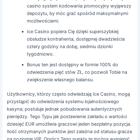
casino system kodowania promocyjny wyjąwszy
depozytu, by móc grać spośród maksymalnymi
możliwościami.
Ice Casino popiera Cię dzięki superszybkiej
obsłudze kontrahenta, dostępnej dwadzieścia
cztery godziny na dobę, siedmiu dzionki
tygodniowo.
Bonus ten jest dostępny w formie 100% do
odwiedzenia pięć stów ZŁ, co pozwoli Tobie na
zwiększenie własnego balansu.
Użytkownicy, którzy często odwiedzają Ice Casino, mogą
przystąpić do odwiedzenia systemu lojalnościowego
kasyna; postuluje jednak pobudowania autentycznych
pieniędzy. Tego Typu jak postawienie zakładu o wartości
dziesięć EUR umożliwia graczowi jeden bezpłatny pozycja.
Ilość otrzymanych punktów jest zależna od statusu gracza
na poziomie VIP. Oprócz Tego punkty te można wymienić