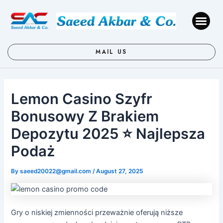
Skip
Post
to
navigation
Me
content
MAIL US
Lemon Casino Szyfr
Bonusowy Z Brakiem
Depozytu 2025 ⭐️ Najlepsza
Podaż
By
saeed20022@gmail.com
/
August 27, 2025
Gry o niskiej zmienności przeważnie oferują niższe