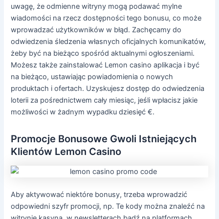
uwagę, że odmienne witryny mogą podawać mylne
wiadomości na rzecz dostępności tego bonusu, co może
wprowadzać użytkowników w błąd. Zachęcamy do
odwiedzenia śledzenia własnych oficjalnych komunikatów,
żeby być na bieżąco spośród aktualnymi ogłoszeniami.
Możesz także zainstalować Lemon casino aplikacja i być
na bieżąco, ustawiając powiadomienia o nowych
produktach i ofertach. Uzyskujesz dostęp do odwiedzenia
loterii za pośrednictwem cały miesiąc, jeśli wpłacisz jakie
możliwości w żadnym wypadku dziesięć €.
Promocje Bonusowe Gwoli Istniejących
Klientów Lemon Casino
Aby aktywować niektóre bonusy, trzeba wprowadzić
odpowiedni szyfr promocji, np. Te kody można znaleźć na
witrynie kasyna, w newsletterach bądź na platformach