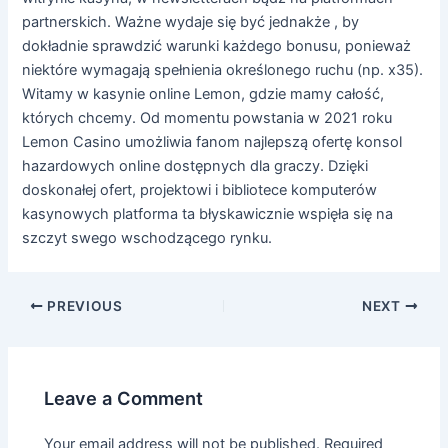
partnerskich. Ważne wydaje się być jednakże , by
dokładnie sprawdzić warunki każdego bonusu, ponieważ
niektóre wymagają spełnienia określonego ruchu (np. x35).
Witamy w kasynie online Lemon, gdzie mamy całość,
których chcemy. Od momentu powstania w 2021 roku
Lemon Casino umożliwia fanom najlepszą ofertę konsol
hazardowych online dostępnych dla graczy. Dzięki
doskonałej ofert, projektowi i bibliotece komputerów
kasynowych platforma ta błyskawicznie wspięła się na
szczyt swego wschodzącego rynku.
PREVIOUS
NEXT
Leave a Comment
Your email address will not be published.
Required