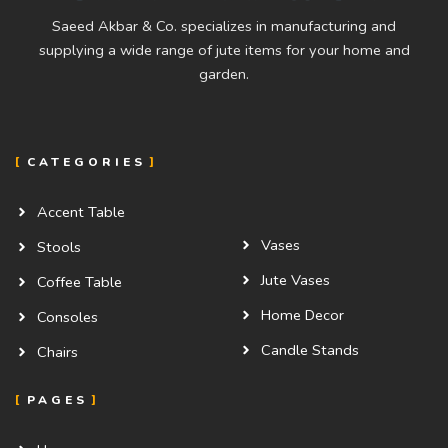
Saeed Akbar & Co. specializes in manufacturing and
supplying a wide range of jute items for your home and
garden.
CATEGORIES
Accent Table
Vases
Stools
Jute Vases
Coffee Table
Home Decor
Consoles
Candle Stands
Chairs
PAGES