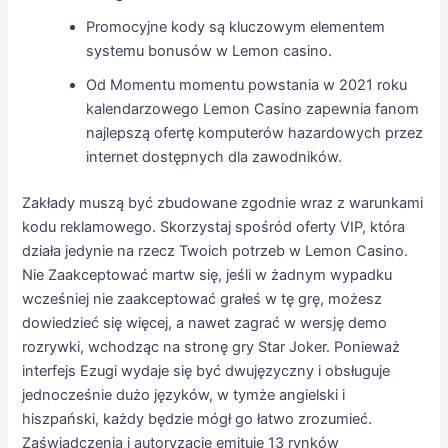
Promocyjne kody są kluczowym elementem
systemu bonusów w Lemon casino.
Od Momentu momentu powstania w 2021 roku
kalendarzowego Lemon Casino zapewnia fanom
najlepszą ofertę komputerów hazardowych przez
internet dostępnych dla zawodników.
Zakłady muszą być zbudowane zgodnie wraz z warunkami
kodu reklamowego. Skorzystaj spośród oferty VIP, która
działa jedynie na rzecz Twoich potrzeb w Lemon Casino.
Nie Zaakceptować martw się, jeśli w żadnym wypadku
wcześniej nie zaakceptować grałeś w tę grę, możesz
dowiedzieć się więcej, a nawet zagrać w wersję demo
rozrywki, wchodząc na stronę gry Star Joker. Ponieważ
interfejs Ezugi wydaje się być dwujęzyczny i obsługuje
jednocześnie dużo języków, w tymże angielski i
hiszpański, każdy będzie mógł go łatwo zrozumieć.
Zaświadczenia i autoryzacje emituje 13 rynków