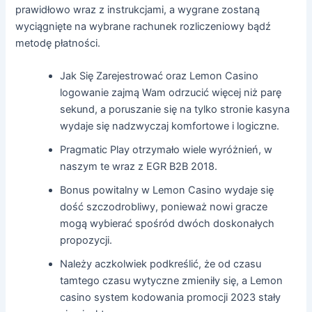
prawidłowo wraz z instrukcjami, a wygrane zostaną
wyciągnięte na wybrane rachunek rozliczeniowy bądź
metodę płatności.
Jak Się Zarejestrować oraz Lemon Casino
logowanie zajmą Wam odrzucić więcej niż parę
sekund, a poruszanie się na tylko stronie kasyna
wydaje się nadzwyczaj komfortowe i logiczne.
Pragmatic Play otrzymało wiele wyróżnień, w
naszym te wraz z EGR B2B 2018.
Bonus powitalny w Lemon Casino wydaje się
dość szczodrobliwy, ponieważ nowi gracze
mogą wybierać spośród dwóch doskonałych
propozycji.
Należy aczkolwiek podkreślić, że od czasu
tamtego czasu wytyczne zmieniły się, a Lemon
casino system kodowania promocji 2023 stały