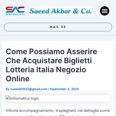
Skip
Post
to
navigation
Me
content
MAIL US
Come Possiamo Asserire
Che Acquistare Biglietti
Lotteria Italia Negozio
Online
By
saeed20022@gmail.com
/
September 4, 2025
Vittoria accompagnamento, ti spiegherò nel dettaglio come