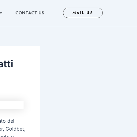
CONTACT US
MAIL US
tti
nto del
r, Goldbet,
ente e