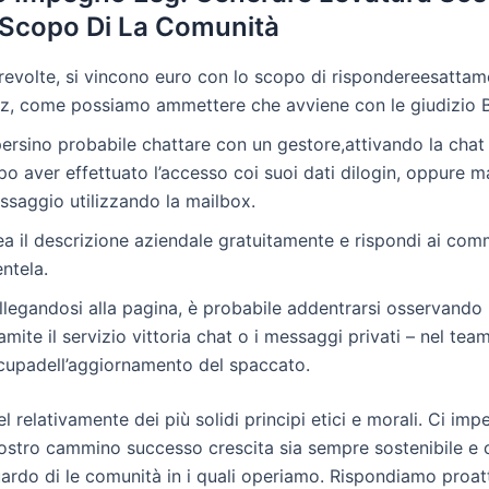
Scopo Di La Comunità
revolte, si vincono euro con lo scopo di rispondereesattam
iz, come possiamo ammettere che avviene con le giudizio 
persino probabile chattare con un gestore,attivando la cha
o aver effettuato l’accesso coi suoi dati dilogin, oppure 
ssaggio utilizzando la mailbox.
a il descrizione aziendale gratuitamente e rispondi ai com
entela.
llegandosi alla pagina, è probabile addentrarsi osservando 
amite il servizio vittoria chat o i messaggi privati – nel tea
cupadell’aggiornamento del spaccato.
 relativamente dei più solidi principi etici e morali. Ci im
nostro cammino successo crescita sia sempre sostenibile e c
uardo di le comunità in i quali operiamo. Rispondiamo proa