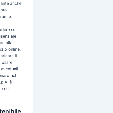
stante anche
ento.
ramite il
odere sul
ssenziale
re alla
zio online,
aricare il
n osare
 eventuali
enaro nel
.p.A. è
le nel
enibile