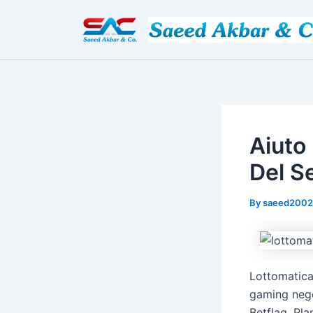
Skip
Post
to
navigation
content
Aiuto
Del Se
By
saeed200
Lottomatica
gaming nego
Betflag, Pl