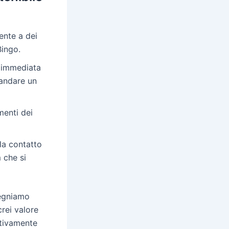
ente a dei
Bingo.
t immediata
mandare un
menti dei
la contatto
m che si
pegniamo
rei valore
ttivamente