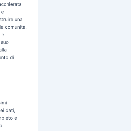
iacchierata
 e
truire una
 la comunità.
 e
 suo
lla
ento di
simi
ei dati,
mpleto e
pp