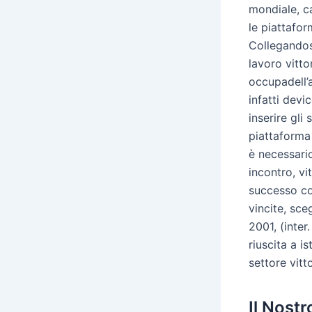
mondiale, c
le piattafo
Collegandosi
lavoro vitto
occupadell’
infatti devi
inserire gli
piattaforma
è necessario
incontro, vi
successo con
vincite, sce
2001, (inter
riuscita a i
settore vitt
Il Nost