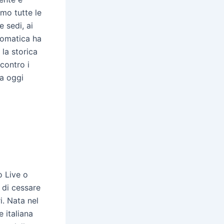
amo tutte le
e sedi, ai
ttomatica ha
la storica
contro i
ra oggi
 Live o
 di cessare
i. Nata nel
 italiana