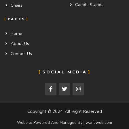
Candle Stands
Chairs
PAGES
Home
About Us
Contact Us
SOCIAL MEDIA
F
T
I
a
w
n
c
i
s
e
t
t
b
t
a
o
e
g
Copyright © 2024. All Right Reserved
o
r
r
k
a
Website Powered And Managed By | warisweb.com
-
m