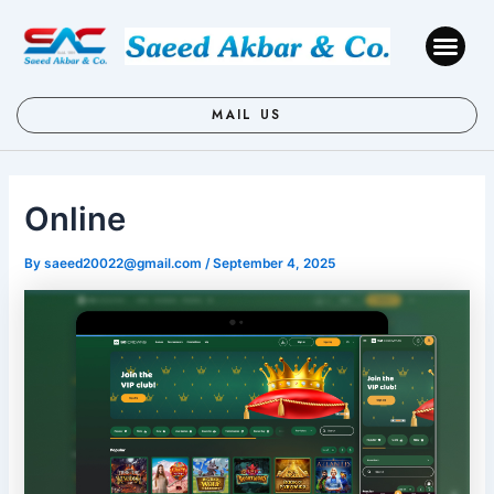
Skip
Post
to
navigation
Me
content
MAIL US
Online
By
saeed20022@gmail.com
/
September 4, 2025